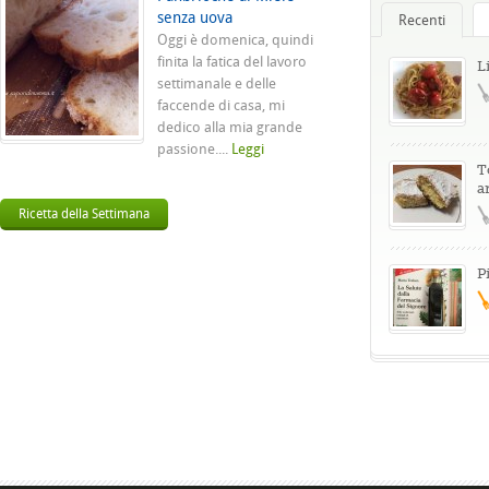
senza uova
Recenti
Oggi è domenica, quindi
finita la fatica del lavoro
L
settimanale e delle
faccende di casa, mi
dedico alla mia grande
passione....
Leggi
T
a
Ricetta della Settimana
P