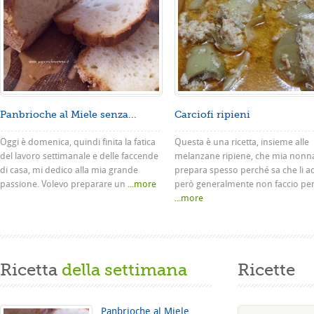
Panbrioche al Miele senza...
Carciofi ripieni
Oggi è domenica, quindi finita la fatica
Questa è una ricetta, insieme alle
del lavoro settimanale e delle faccende
melanzane ripiene, che mia nonn
di casa, mi dedico alla mia grande
prepara spesso perché sa che li a
passione. Volevo preparare un
...more
però generalmente non faccio pe
...more
Ricetta
della settimana
Ricette
Panbrioche al Miele