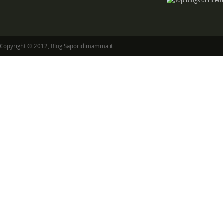
Copyright © 2012, Blog Saporidimamma.it