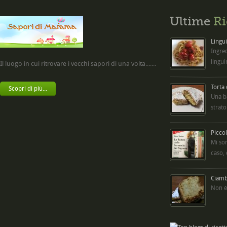
Ultime
Ri
Lingui
Ingred
lingui
Il luogo in cui ritrovare i vecchi sapori di una volta.......
Torta
Scopri di più...
Una b
strato
Picco
Mi so
caso,
Ciambe
Non è 