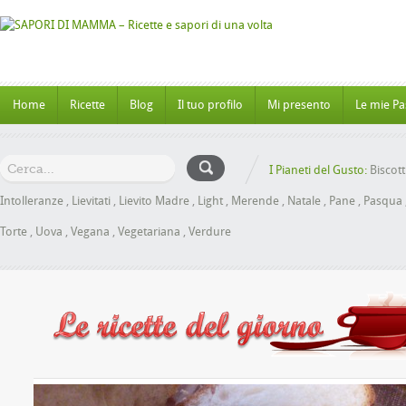
Home
Ricette
Blog
Il tuo profilo
Mi presento
Le mie Pa
I Pianeti del Gusto:
Biscott
Intolleranze
,
Lievitati
,
Lievito Madre
,
Light
,
Merende
,
Natale
,
Pane
,
Pasqua
Torte
,
Uova
,
Vegana
,
Vegetariana
,
Verdure
che al Miele senza