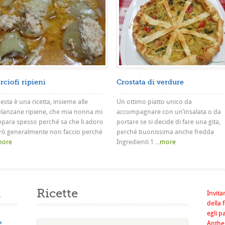
rciofi ripieni
Crostata di verdure
sta è una ricetta, insieme alle
Un ottimo piatto unico da
lanzane ripiene, che mia nonna mi
accompagnare con un’insalata o da
epara spesso perché sa che li adoro
portare se si decide di fare una gita,
rò generalmente non faccio perché
perché buonissima anche fredda
.more
Ingredienti 1
...more
a
Ricette
Invita
della 
egli p
e
Anthel