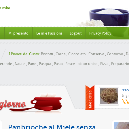
o
Mi presento
Le mie Passioni
Logout
Privacy Policy
I Pianeti del Gusto:
Biscotti
,
Carne
,
Cioccolato
,
Conserve
,
Contorno
,
Do
erende
,
Natale
,
Pane
,
Pasqua
,
Pasta
,
Pesce
,
piatto unico
,
Pizza
,
Preparazio
Tro
Ingr
Pizza con l