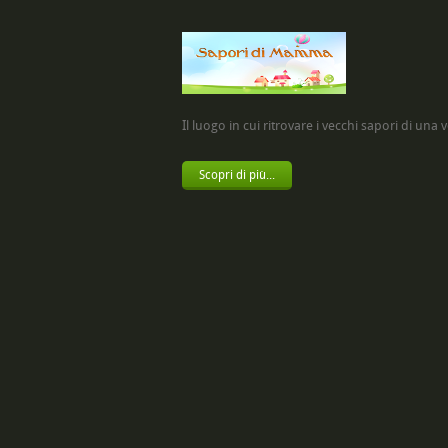
Il luogo in cui ritrovare i vecchi sapori di una vol
Scopri di più...