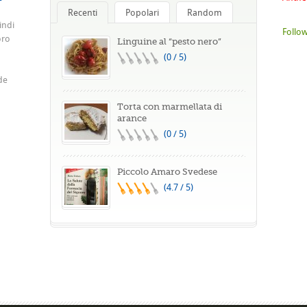
Recenti
Popolari
Random
indi
Follow
oro
Linguine al “pesto nero”
(0 / 5)
de
Torta con marmellata di
arance
(0 / 5)
Piccolo Amaro Svedese
(4.7 / 5)