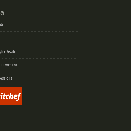
a
ti
i articoli
 commenti
ess.org