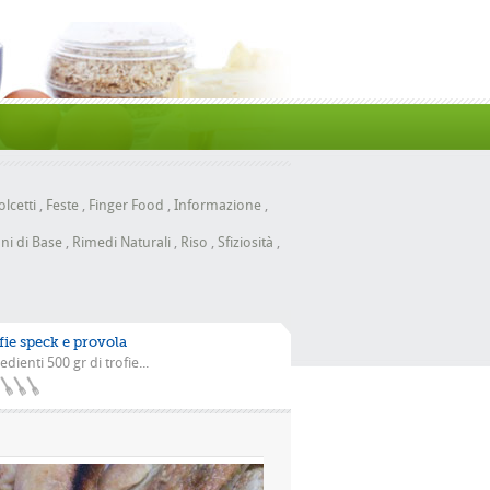
lcetti
,
Feste
,
Finger Food
,
Informazione
,
ni di Base
,
Rimedi Naturali
,
Riso
,
Sfiziosità
,
fie speck e provola
edienti 500 gr di trofie...
a scarola