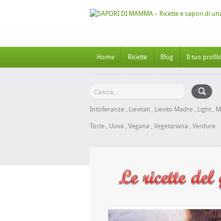
Home
Ricette
Blog
Il tuo profil
Intolleranze
,
Lievitati
,
Lievito Madre
,
Light
,
M
Torte
,
Uova
,
Vegana
,
Vegetariana
,
Verdure
al Miele senza