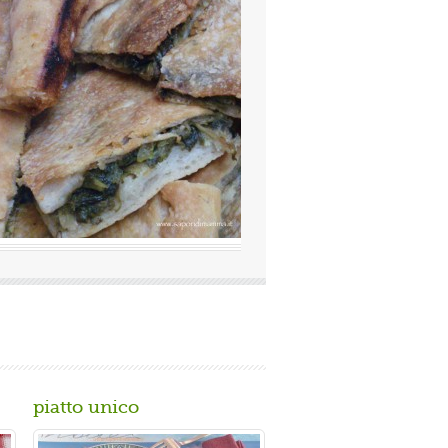
lutazione media:
(0 / 5)
mosissima a Napoli Ingredienti Per la
imacinata a pietra 0 10 g di lievito di
piatto unico