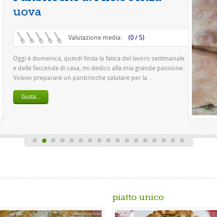
Va
Questa è una pizza fa
pasta 500 g di farina r
birra o 150 gr. di ...
Gusta...
piatto unico