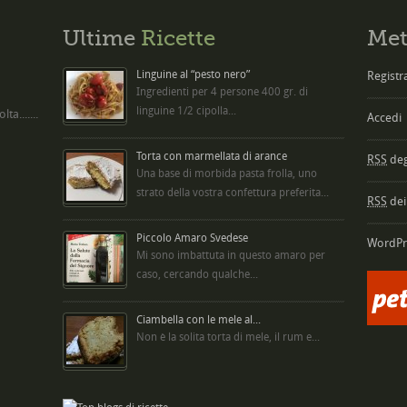
Ultime
Ricette
Met
Linguine al “pesto nero”
Registra
Ingredienti per 4 persone 400 gr. di
linguine 1/2 cipolla...
ta.......
Accedi
Torta con marmellata di arance
RSS
degl
Una base di morbida pasta frolla, uno
strato della vostra confettura preferita...
RSS
dei
Piccolo Amaro Svedese
WordPr
Mi sono imbattuta in questo amaro per
caso, cercando qualche...
Ciambella con le mele al...
Non è la solita torta di mele, il rum e...