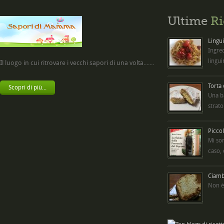
Ultime
Ri
Lingui
Ingred
lingui
Il luogo in cui ritrovare i vecchi sapori di una volta.......
Torta
Scopri di più...
Una b
strato
Picco
Mi so
caso,
Ciambe
Non è 