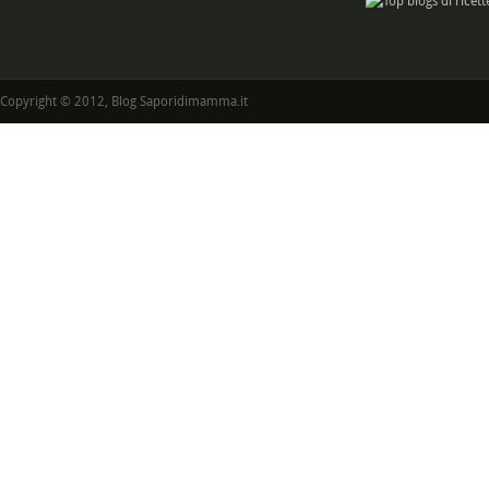
Copyright © 2012, Blog Saporidimamma.it