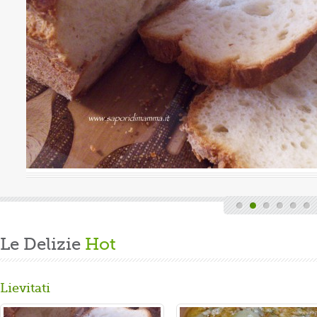
uova
Valutazione media:
(0 / 5)
Oggi è domenica, quindi finita la fatica del lavoro settimanale
e delle faccende di casa, mi dedico alla mia grande passione.
Volevo preparare un panbrioche salutare per la ...
Gusta...
Le Delizie
Hot
Lievitati