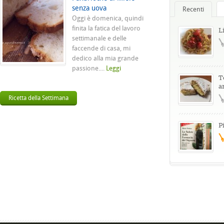
senza uova
Recenti
Oggi è domenica, quindi
finita la fatica del lavoro
L
settimanale e delle
faccende di casa, mi
dedico alla mia grande
passione....
Leggi
T
a
Ricetta della Settimana
P