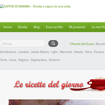
Home
Ricette
Blog
Il tuo profilo
Mi presento
Le mie Pa
I Pianeti del Gusto:
Biscott
Intolleranze
,
Lievitati
,
Lievito Madre
,
Light
,
Merende
,
Natale
,
Pane
,
Pasqua
Torte
,
Uova
,
Vegana
,
Vegetariana
,
Verdure
Panbrioche al Miele senza