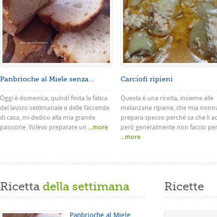
Panbrioche al Miele senza...
Carciofi ripieni
Oggi è domenica, quindi finita la fatica
Questa è una ricetta, insieme alle
del lavoro settimanale e delle faccende
melanzane ripiene, che mia nonn
di casa, mi dedico alla mia grande
prepara spesso perché sa che li a
passione. Volevo preparare un
...more
però generalmente non faccio pe
...more
Ricetta
della settimana
Ricette
Panbrioche al Miele