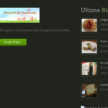
Ultime
Ri
Lingui
Ingred
lingui
Il luogo in cui ritrovare i vecchi sapori di una volta.......
Torta
Scopri di più...
Una b
strato
Picco
Mi so
caso,
Ciambe
Non è 