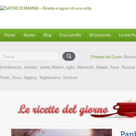
Home
Ricette
Blog
Il tuo profilo
Mi presento
Le mie Pa
I Pianeti del Gusto:
Biscott
Intolleranze
,
Lievitati
,
Lievito Madre
,
Light
,
Merende
,
Natale
,
Pane
,
Pasqua
Torte
,
Uova
,
Vegana
,
Vegetariana
,
Verdure
iele senza