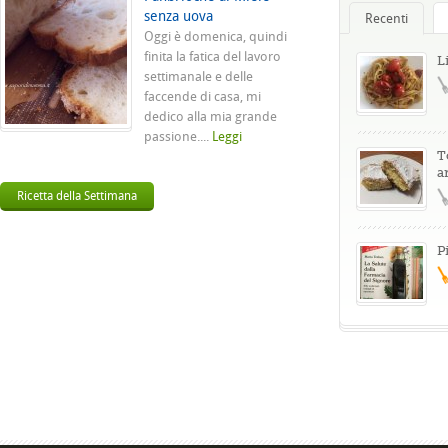
senza uova
Recenti
Oggi è domenica, quindi
finita la fatica del lavoro
L
settimanale e delle
faccende di casa, mi
dedico alla mia grande
passione....
Leggi
T
a
Ricetta della Settimana
P