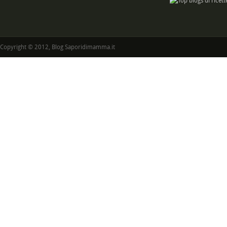
Copyright © 2012, Blog Saporidimamma.it