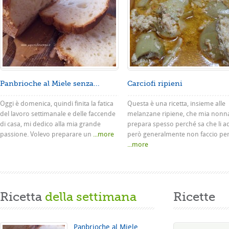
Panbrioche al Miele senza...
Carciofi ripieni
Oggi è domenica, quindi finita la fatica
Questa è una ricetta, insieme alle
del lavoro settimanale e delle faccende
melanzane ripiene, che mia nonn
di casa, mi dedico alla mia grande
prepara spesso perché sa che li a
passione. Volevo preparare un
...more
però generalmente non faccio pe
...more
Ricetta
della settimana
Ricette
Panbrioche al Miele