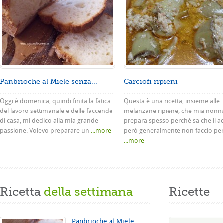
Panbrioche al Miele senza...
Carciofi ripieni
Oggi è domenica, quindi finita la fatica
Questa è una ricetta, insieme alle
del lavoro settimanale e delle faccende
melanzane ripiene, che mia nonn
di casa, mi dedico alla mia grande
prepara spesso perché sa che li a
passione. Volevo preparare un
...more
però generalmente non faccio pe
...more
Ricetta
della settimana
Ricette
Panbrioche al Miele