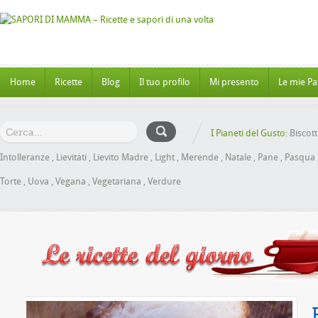
Home
Ricette
Blog
Il tuo profilo
Mi presento
Le mie Pa
I Pianeti del Gusto:
Biscott
Intolleranze
,
Lievitati
,
Lievito Madre
,
Light
,
Merende
,
Natale
,
Pane
,
Pasqua
Torte
,
Uova
,
Vegana
,
Vegetariana
,
Verdure
Miele senza