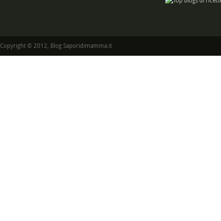
Copyright © 2012, Blog Saporidimamma.it