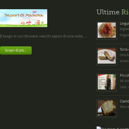
Ultime
Ri
Lingui
Ingred
lingui
Il luogo in cui ritrovare i vecchi sapori di una volta.......
Torta
Scopri di più...
Una b
strato
Picco
Mi so
caso,
Ciambe
Non è 