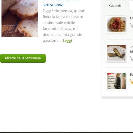
senza uova
Recenti
Oggi è domenica, quindi
finita la fatica del lavoro
L
settimanale e delle
faccende di casa, mi
dedico alla mia grande
passione....
Leggi
T
a
Ricetta della Settimana
P