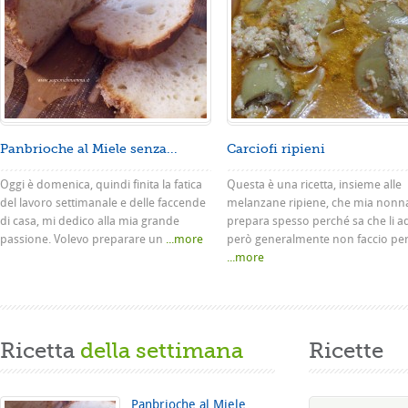
Panbrioche al Miele senza...
Carciofi ripieni
Oggi è domenica, quindi finita la fatica
Questa è una ricetta, insieme alle
del lavoro settimanale e delle faccende
melanzane ripiene, che mia nonn
di casa, mi dedico alla mia grande
prepara spesso perché sa che li a
passione. Volevo preparare un
...more
però generalmente non faccio pe
...more
Ricetta
della settimana
Ricette
Panbrioche al Miele