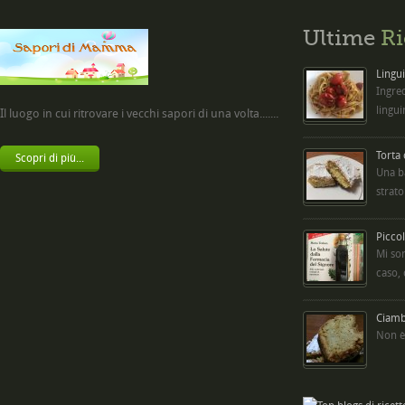
Ultime
Ri
Lingui
Ingred
lingui
Il luogo in cui ritrovare i vecchi sapori di una volta.......
Torta
Scopri di più...
Una b
strato
Picco
Mi so
caso,
Ciambe
Non è 