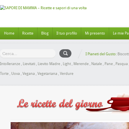
Home
Ricette
Blog
Il tuo profilo
Mi presento
Le mie Pa
I Pianeti del Gusto:
Biscott
Intolleranze
,
Lievitati
,
Lievito Madre
,
Light
,
Merende
,
Natale
,
Pane
,
Pasqua
Torte
,
Uova
,
Vegana
,
Vegetariana
,
Verdure
anbrioche al Miele senza