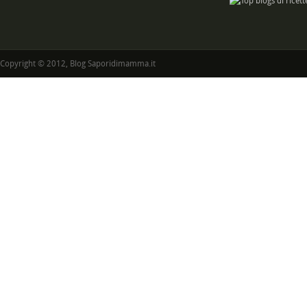
Copyright © 2012, Blog Saporidimamma.it