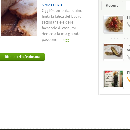
senza uova
Recenti
Oggi è domenica, quindi
finita la fatica del lavoro
L
settimanale e delle
faccende di casa, mi
dedico alla mia grande
passione....
Leggi
T
a
Ricetta della Settimana
P