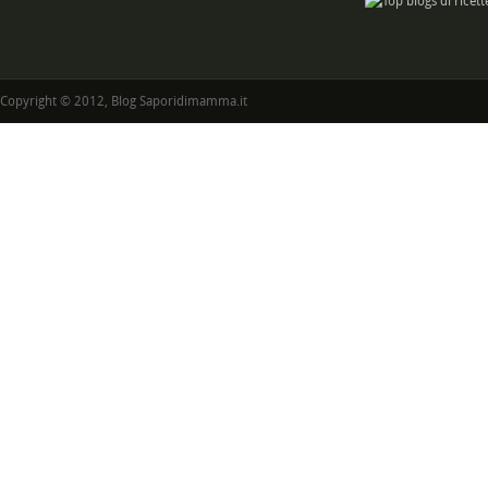
Copyright © 2012, Blog Saporidimamma.it