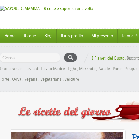
Home
Ricette
Blog
Il tuo profilo
Mi presento
Le mie Pa
I Pianeti del Gusto:
Biscott
Intolleranze
,
Lievitati
,
Lievito Madre
,
Light
,
Merende
,
Natale
,
Pane
,
Pasqua
Torte
,
Uova
,
Vegana
,
Vegetariana
,
Verdure
Miele senza