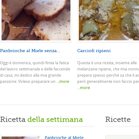
Panbrioche al Miele senza...
Carciofi ripieni
Oggi è domenica, quindi finita la fatica
Questa è una ricetta, insieme alle
del lavoro settimanale e delle faccende
melanzane ripiene, che mia nonn
di casa, mi dedico alla mia grande
prepara spesso perché sa che li a
passione. Volevo preparare un
...more
però generalmente non faccio pe
...more
Ricetta
della settimana
Ricette
Panbrioche al Miele