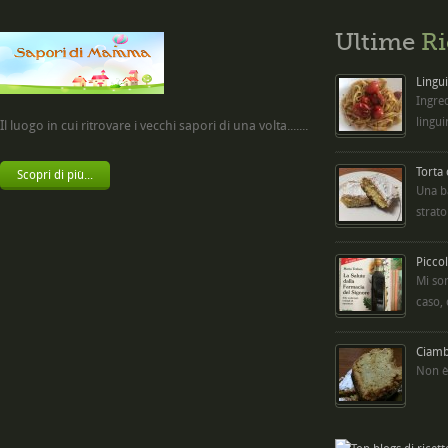
Ultime
Ri
Lingui
Ingred
lingui
Il luogo in cui ritrovare i vecchi sapori di una volta.......
Torta
Scopri di più...
Una b
strato
Picco
Mi so
caso,
Ciambe
Non è 