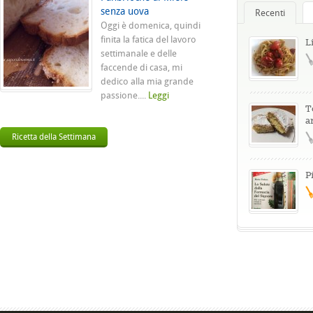
senza uova
Recenti
Oggi è domenica, quindi
finita la fatica del lavoro
L
settimanale e delle
faccende di casa, mi
dedico alla mia grande
passione....
Leggi
T
a
Ricetta della Settimana
P