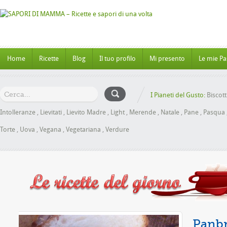
Home
Ricette
Blog
Il tuo profilo
Mi presento
Le mie Pa
I Pianeti del Gusto:
Biscott
Intolleranze
,
Lievitati
,
Lievito Madre
,
Light
,
Merende
,
Natale
,
Pane
,
Pasqua
Torte
,
Uova
,
Vegana
,
Vegetariana
,
Verdure
ele senza