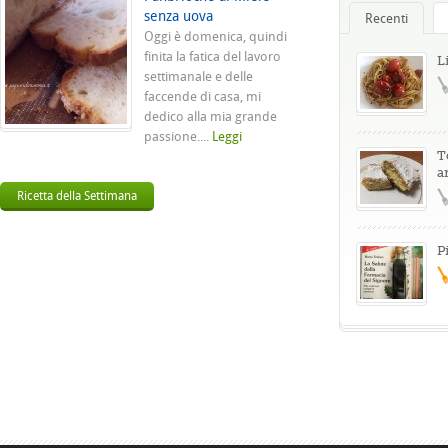
senza uova
Recenti
Oggi è domenica, quindi
finita la fatica del lavoro
L
settimanale e delle
faccende di casa, mi
dedico alla mia grande
passione....
Leggi
T
a
Ricetta della Settimana
P