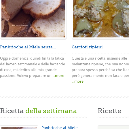
Panbrioche al Miele senza...
Carciofi ripieni
Oggi è domenica, quindi finita la fatica
Questa è una ricetta, insieme alle
del lavoro settimanale e delle faccende
melanzane ripiene, che mia nonn
di casa, mi dedico alla mia grande
prepara spesso perché sa che li a
passione. Volevo preparare un
...more
però generalmente non faccio pe
...more
Ricetta
della settimana
Ricette
Panbrioche al Miele