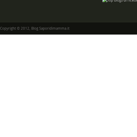
Copyright © 2012, Blog Saporidimamma.it