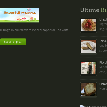
Ultime
Ri
Lingui
Ingred
lingui
Il luogo in cui ritrovare i vecchi sapori di una volta.......
Torta
Scopri di più...
Una b
strato
Picco
Mi so
caso,
Ciambe
Non è 