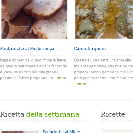
Panbrioche al Miele senza...
Carciofi ripieni
Oggi è domenica, quindi finita la fatica
Questa è una ricetta, insieme alle
del lavoro settimanale e delle faccende
melanzane ripiene, che mia nonn
di casa, mi dedico alla mia grande
prepara spesso perché sa che li a
passione. Volevo preparare un
...more
però generalmente non faccio pe
...more
Ricetta
della settimana
Ricette
Panbrioche al Miele