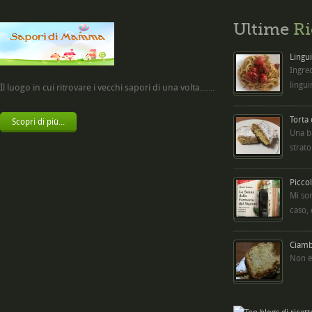
Ultime
Ri
Lingui
Ingred
lingui
Il luogo in cui ritrovare i vecchi sapori di una volta.......
Torta
Scopri di più...
Una b
strato
Picco
Mi so
caso,
Ciambe
Non è 