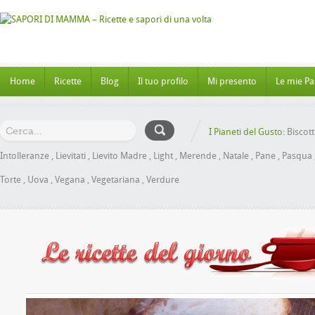
Home
Ricette
Blog
Il tuo profilo
Mi presento
Le mie Pa
I Pianeti del Gusto:
Biscott
Intolleranze
,
Lievitati
,
Lievito Madre
,
Light
,
Merende
,
Natale
,
Pane
,
Pasqua
Torte
,
Uova
,
Vegana
,
Vegetariana
,
Verdure
oche al Miele senza