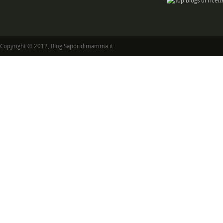
Copyright © 2012, Blog Saporidimamma.it