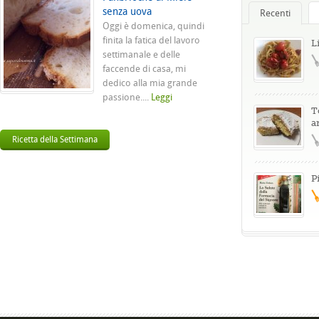
senza uova
Recenti
Oggi è domenica, quindi
finita la fatica del lavoro
L
settimanale e delle
faccende di casa, mi
dedico alla mia grande
passione....
Leggi
T
a
Ricetta della Settimana
P