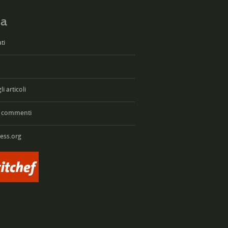
a
ti
i articoli
 commenti
ess.org