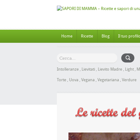
Home
Ricette
Blog
Il tuo profil
Intolleranze
,
Lievitati
,
Lievito Madre
,
Light
,
M
Torte
,
Uova
,
Vegana
,
Vegetariana
,
Verdure
Panbrioche al Miele senza