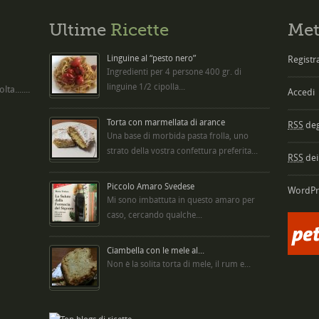
Ultime
Ricette
Met
Linguine al “pesto nero”
Registra
Ingredienti per 4 persone 400 gr. di
linguine 1/2 cipolla...
ta.......
Accedi
Torta con marmellata di arance
RSS
degl
Una base di morbida pasta frolla, uno
strato della vostra confettura preferita...
RSS
dei
Piccolo Amaro Svedese
WordPr
Mi sono imbattuta in questo amaro per
caso, cercando qualche...
Ciambella con le mele al...
Non è la solita torta di mele, il rum e...