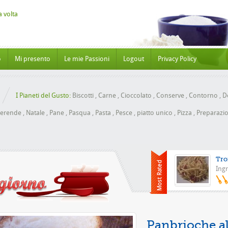
o
Mi presento
Le mie Passioni
Logout
Privacy Policy
I Pianeti del Gusto:
Biscotti
,
Carne
,
Cioccolato
,
Conserve
,
Contorno
,
Do
erende
,
Natale
,
Pane
,
Pasqua
,
Pasta
,
Pesce
,
piatto unico
,
Pizza
,
Preparazio
Tro
Ingr