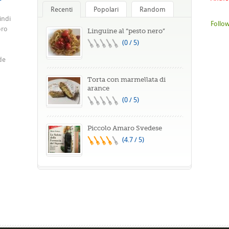
Recenti
Popolari
Random
indi
Follow
oro
Linguine al “pesto nero”
(0 / 5)
de
Torta con marmellata di
arance
(0 / 5)
Piccolo Amaro Svedese
(4.7 / 5)