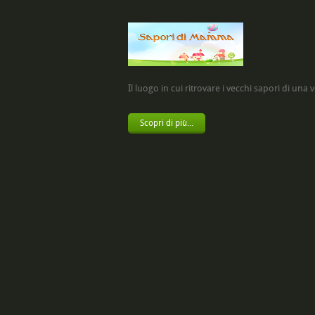
Il luogo in cui ritrovare i vecchi sapori di una vol
Scopri di più...