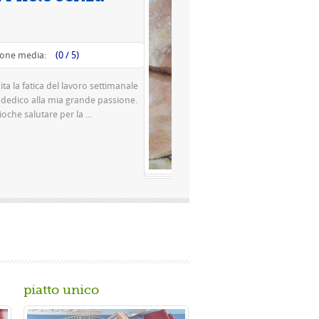
Valutazione media:
(0 / 5)
Questa è una pizza famosissima a Napoli Ingredienti Per la
pasta 500 g di farina rimacinata a pietra 0 10 g di lievito di
birra o 150 gr. di ...
Gusta...
piatto unico