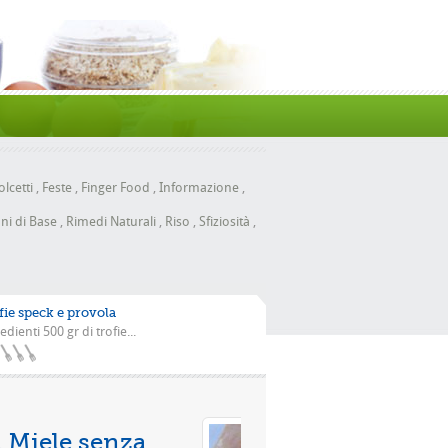
lcetti
,
Feste
,
Finger Food
,
Informazione
,
ni di Base
,
Rimedi Naturali
,
Riso
,
Sfiziosità
,
fie speck e provola
edienti 500 gr di trofie...
Pizza con la scarola