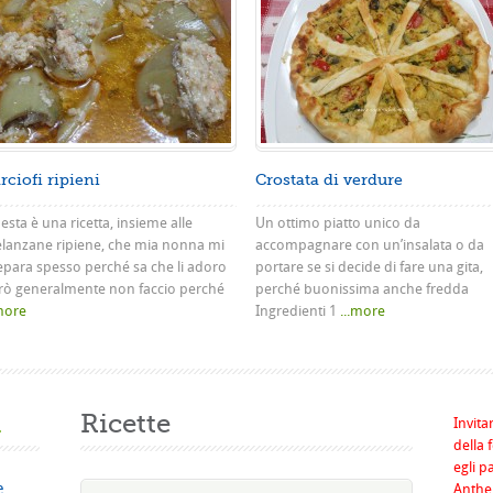
rciofi ripieni
Crostata di verdure
sta è una ricetta, insieme alle
Un ottimo piatto unico da
lanzane ripiene, che mia nonna mi
accompagnare con un’insalata o da
epara spesso perché sa che li adoro
portare se si decide di fare una gita,
rò generalmente non faccio perché
perché buonissima anche fredda
.more
Ingredienti 1
...more
a
Ricette
Invita
della 
egli p
e
Anthel