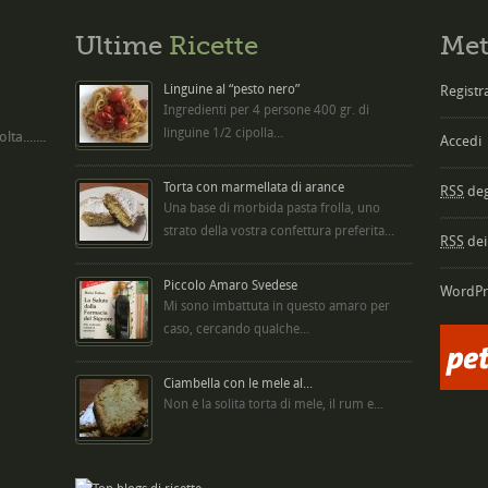
Ultime
Ricette
Met
Linguine al “pesto nero”
Registra
Ingredienti per 4 persone 400 gr. di
linguine 1/2 cipolla...
ta.......
Accedi
Torta con marmellata di arance
RSS
degl
Una base di morbida pasta frolla, uno
strato della vostra confettura preferita...
RSS
dei
Piccolo Amaro Svedese
WordPr
Mi sono imbattuta in questo amaro per
caso, cercando qualche...
Ciambella con le mele al...
Non è la solita torta di mele, il rum e...