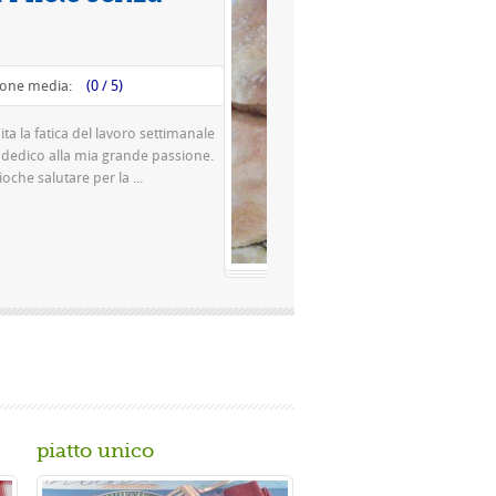
Valutazione media:
(0 / 5)
Questa è una pizza famosissima a Napoli Ingredienti Per la
pasta 500 g di farina rimacinata a pietra 0 10 g di lievito di
birra o 150 gr. di ...
Gusta...
piatto unico