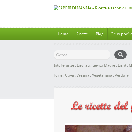
Home
Ricette
Blog
Il tuo profil
Intolleranze
,
Lievitati
,
Lievito Madre
,
Light
,
M
Torte
,
Uova
,
Vegana
,
Vegetariana
,
Verdure
Panbrioche al Miele senza