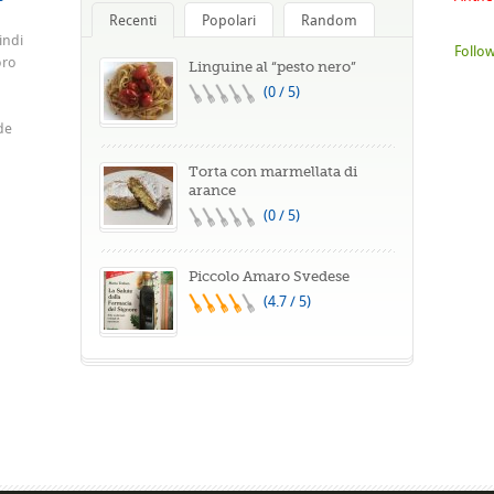
Recenti
Popolari
Random
indi
Follow
oro
Linguine al “pesto nero”
(0 / 5)
de
Torta con marmellata di
arance
(0 / 5)
Piccolo Amaro Svedese
(4.7 / 5)