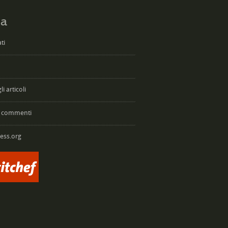
a
ti
i articoli
 commenti
ess.org