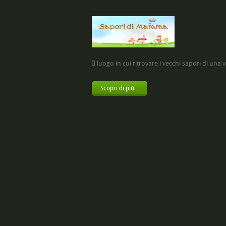
Il luogo in cui ritrovare i vecchi sapori di una vol
Scopri di più...