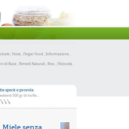
lcetti
,
Feste
,
Finger Food
,
Informazione
,
ni di Base
,
Rimedi Naturali
,
Riso
,
Sfiziosità
,
fie speck e provola
edienti 500 gr di trofie...
Pizza con la scarola