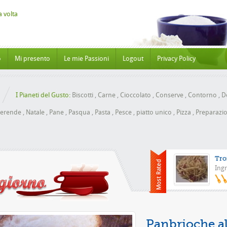
o
Mi presento
Le mie Passioni
Logout
Privacy Policy
I Pianeti del Gusto:
Biscotti
,
Carne
,
Cioccolato
,
Conserve
,
Contorno
,
Do
erende
,
Natale
,
Pane
,
Pasqua
,
Pasta
,
Pesce
,
piatto unico
,
Pizza
,
Preparazio
Tro
Ingr