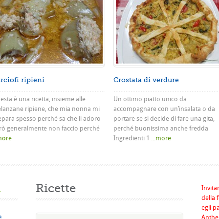
rciofi ripieni
Crostata di verdure
sta è una ricetta, insieme alle
Un ottimo piatto unico da
lanzane ripiene, che mia nonna mi
accompagnare con un’insalata o da
epara spesso perché sa che li adoro
portare se si decide di fare una gita,
rò generalmente non faccio perché
perché buonissima anche fredda
.more
Ingredienti 1
...more
a
Ricette
Invita
della 
egli p
e
Anthel