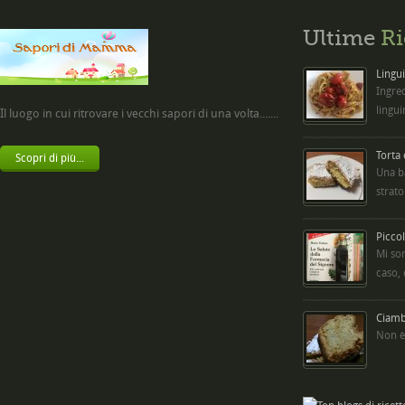
Ultime
Ri
Lingui
Ingred
lingui
Il luogo in cui ritrovare i vecchi sapori di una volta.......
Torta
Scopri di più...
Una b
strato
Picco
Mi so
caso,
Ciambe
Non è 