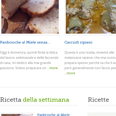
Panbrioche al Miele senza...
Carciofi ripieni
Oggi è domenica, quindi finita la fatica
Questa è una ricetta, insieme alle
del lavoro settimanale e delle faccende
melanzane ripiene, che mia nonn
di casa, mi dedico alla mia grande
prepara spesso perché sa che li a
passione. Volevo preparare un
...more
però generalmente non faccio pe
...more
Ricetta
della settimana
Ricette
Panbrioche al Miele