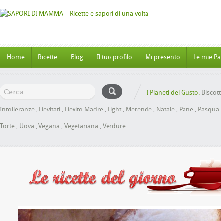
Home
Ricette
Blog
Il tuo profilo
Mi presento
Le mie Pa
I Pianeti del Gusto:
Biscott
Intolleranze
,
Lievitati
,
Lievito Madre
,
Light
,
Merende
,
Natale
,
Pane
,
Pasqua
Torte
,
Uova
,
Vegana
,
Vegetariana
,
Verdure
nbrioche al Miele senza