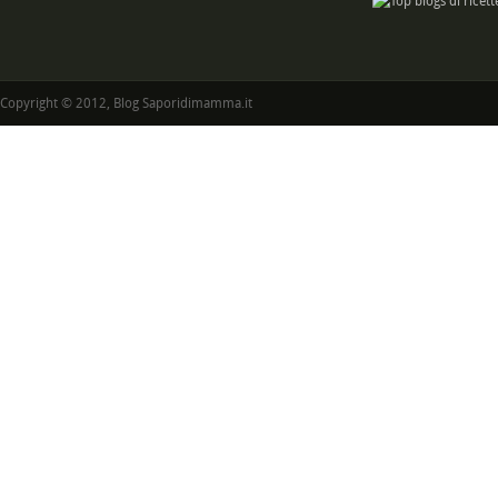
Copyright © 2012, Blog Saporidimamma.it