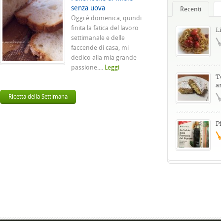
senza uova
Recenti
Oggi è domenica, quindi
finita la fatica del lavoro
L
settimanale e delle
faccende di casa, mi
dedico alla mia grande
passione....
Leggi
T
a
Ricetta della Settimana
P