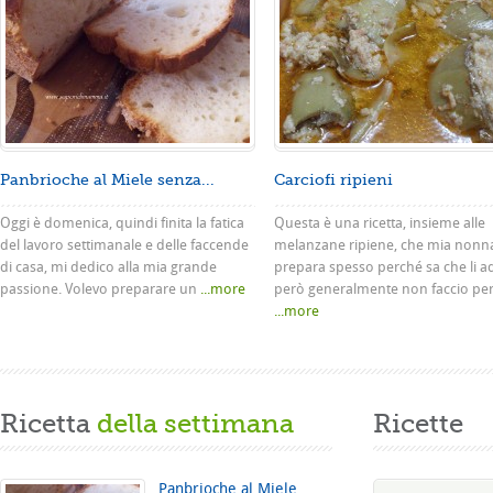
Panbrioche al Miele senza...
Carciofi ripieni
Oggi è domenica, quindi finita la fatica
Questa è una ricetta, insieme alle
del lavoro settimanale e delle faccende
melanzane ripiene, che mia nonn
di casa, mi dedico alla mia grande
prepara spesso perché sa che li a
passione. Volevo preparare un
...more
però generalmente non faccio pe
...more
Ricetta
della settimana
Ricette
Panbrioche al Miele