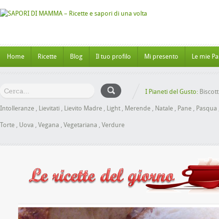
Home
Ricette
Blog
Il tuo profilo
Mi presento
Le mie Pa
I Pianeti del Gusto:
Biscott
Intolleranze
,
Lievitati
,
Lievito Madre
,
Light
,
Merende
,
Natale
,
Pane
,
Pasqua
Torte
,
Uova
,
Vegana
,
Vegetariana
,
Verdure
Panbrioche al Miele senza