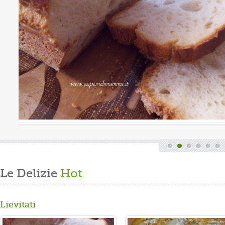
uova
Valutazione media:
(0 / 5)
Oggi è domenica, quindi finita la fatica del lavoro settimanale
e delle faccende di casa, mi dedico alla mia grande passione.
Volevo preparare un panbrioche salutare per la ...
Gusta...
Le Delizie
Hot
Lievitati