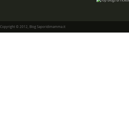
Copyright © 2012, Blog Saporidimamma.it