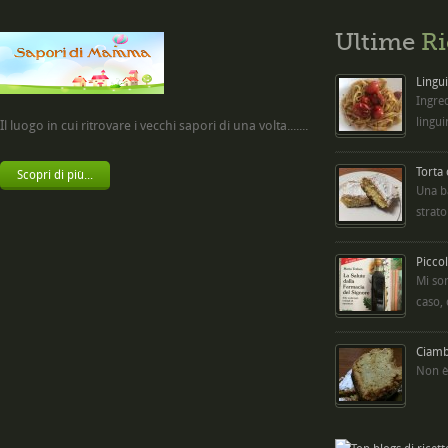
Ultime
Ri
Lingui
Ingred
lingui
Il luogo in cui ritrovare i vecchi sapori di una volta.......
Torta
Scopri di più...
Una b
strato
Picco
Mi so
caso,
Ciambe
Non è 