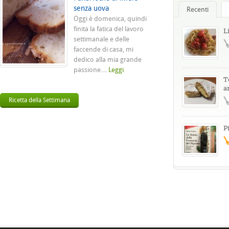
senza uova
Recenti
Oggi è domenica, quindi
finita la fatica del lavoro
L
settimanale e delle
faccende di casa, mi
dedico alla mia grande
passione....
Leggi
T
a
Ricetta della Settimana
P