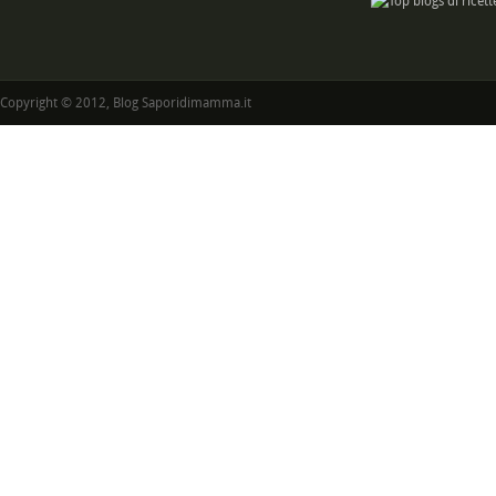
Copyright © 2012, Blog Saporidimamma.it