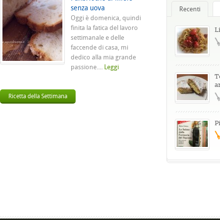
senza uova
Recenti
Oggi è domenica, quindi
finita la fatica del lavoro
L
settimanale e delle
faccende di casa, mi
dedico alla mia grande
passione....
Leggi
T
a
Ricetta della Settimana
P