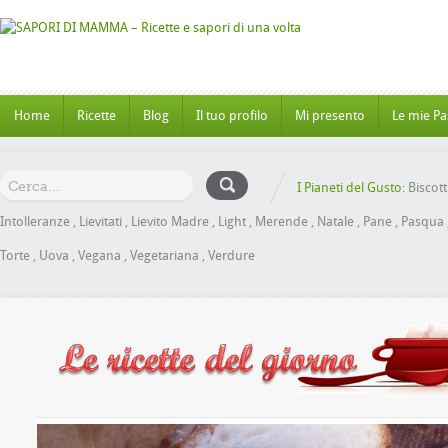
Home
Ricette
Blog
Il tuo profilo
Mi presento
Le mie Pa
I Pianeti del Gusto:
Biscott
Intolleranze
,
Lievitati
,
Lievito Madre
,
Light
,
Merende
,
Natale
,
Pane
,
Pasqua
Torte
,
Uova
,
Vegana
,
Vegetariana
,
Verdure
 al Miele senza