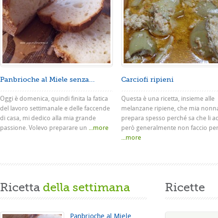
Panbrioche al Miele senza...
Carciofi ripieni
Oggi è domenica, quindi finita la fatica
Questa è una ricetta, insieme alle
del lavoro settimanale e delle faccende
melanzane ripiene, che mia nonn
di casa, mi dedico alla mia grande
prepara spesso perché sa che li a
passione. Volevo preparare un
...more
però generalmente non faccio pe
...more
Ricetta
della settimana
Ricette
Panbrioche al Miele