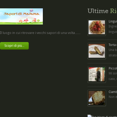
Ultime
Ri
Lingui
Ingred
lingui
Il luogo in cui ritrovare i vecchi sapori di una volta.......
Torta
Scopri di più...
Una b
strato
Picco
Mi so
caso,
Ciambe
Non è 