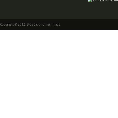
Copyright © 2012, Blog Saporidimamma.it