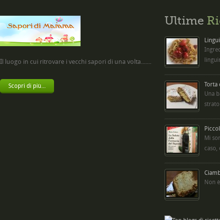
Ultime
Ri
Lingui
Ingred
lingui
Il luogo in cui ritrovare i vecchi sapori di una volta.......
Torta
Scopri di più...
Una b
strato
Picco
Mi so
caso,
Ciambe
Non è 