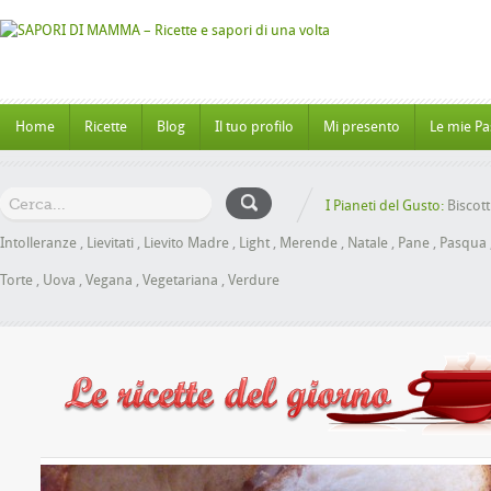
Home
Ricette
Blog
Il tuo profilo
Mi presento
Le mie Pa
I Pianeti del Gusto:
Biscott
Intolleranze
,
Lievitati
,
Lievito Madre
,
Light
,
Merende
,
Natale
,
Pane
,
Pasqua
Torte
,
Uova
,
Vegana
,
Vegetariana
,
Verdure
nbrioche al Miele senza