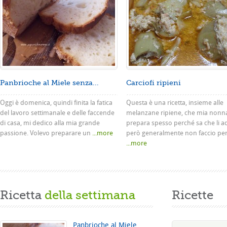
Panbrioche al Miele senza...
Carciofi ripieni
Oggi è domenica, quindi finita la fatica
Questa è una ricetta, insieme alle
del lavoro settimanale e delle faccende
melanzane ripiene, che mia nonn
di casa, mi dedico alla mia grande
prepara spesso perché sa che li a
passione. Volevo preparare un
...more
però generalmente non faccio pe
...more
Ricetta
della settimana
Ricette
Panbrioche al Miele