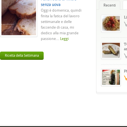
senza uova
Recenti
Oggi è domenica, quindi
finita la fatica del lavoro
L
settimanale e delle
faccende di casa, mi
dedico alla mia grande
passione....
Leggi
T
a
Ricetta della Settimana
P