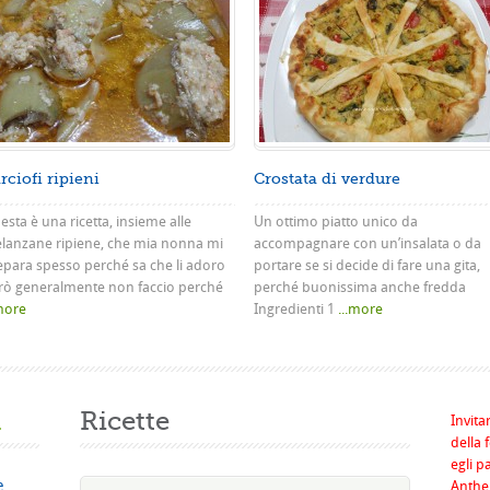
rciofi ripieni
Crostata di verdure
sta è una ricetta, insieme alle
Un ottimo piatto unico da
lanzane ripiene, che mia nonna mi
accompagnare con un’insalata o da
epara spesso perché sa che li adoro
portare se si decide di fare una gita,
rò generalmente non faccio perché
perché buonissima anche fredda
.more
Ingredienti 1
...more
a
Ricette
Invita
della 
egli p
e
Anthel