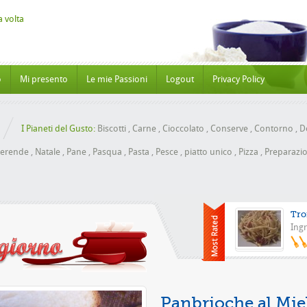
o
Mi presento
Le mie Passioni
Logout
Privacy Policy
I Pianeti del Gusto:
Biscotti
,
Carne
,
Cioccolato
,
Conserve
,
Contorno
,
Do
erende
,
Natale
,
Pane
,
Pasqua
,
Pasta
,
Pesce
,
piatto unico
,
Pizza
,
Preparazio
Tro
Ingr
Pizza