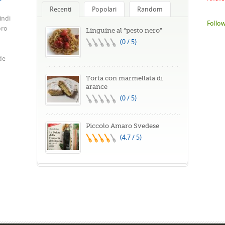
Recenti
Popolari
Random
indi
Follow
oro
Linguine al “pesto nero”
(0 / 5)
de
Torta con marmellata di
arance
(0 / 5)
Piccolo Amaro Svedese
(4.7 / 5)