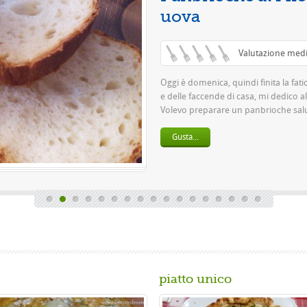
Questa è u
pasta 500 g
birra o 150 
Gusta...
piatto unico