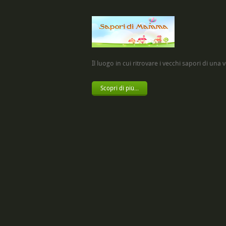
Il luogo in cui ritrovare i vecchi sapori di una vol
Scopri di più...