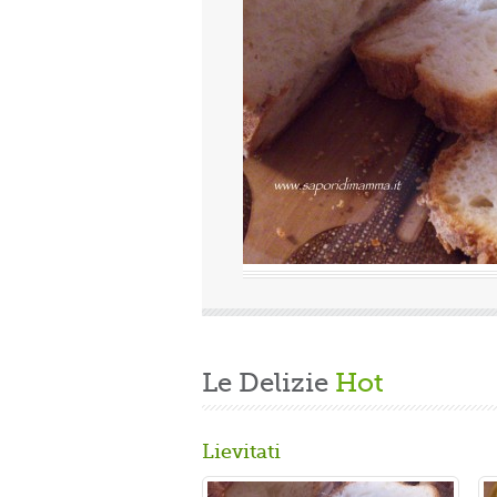
Valutazione media:
(0 / 5)
ca, quindi finita la fatica del lavoro settimanale
nde di casa, mi dedico alla mia grande passione.
are un panbrioche salutare per la ...
Le Delizie
Hot
Lievitati