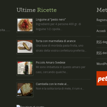
Ultime
Ricette
Met
Linguine al “pesto nero”
Registra
Ingredienti per 4 persone 400 gr. di
linguine 1/2 cipolla...
ta.......
Accedi
Torta con marmellata di arance
RSS
degl
Una base di morbida pasta frolla, uno
strato della vostra confettura preferita...
RSS
dei
Piccolo Amaro Svedese
WordPr
Mi sono imbattuta in questo amaro per
caso, cercando qualche...
Ciambella con le mele al...
Non è la solita torta di mele, il rum e...