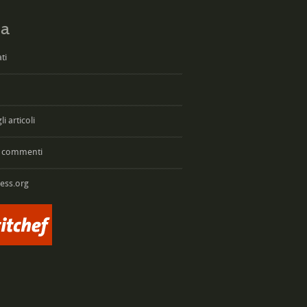
a
ti
i articoli
 commenti
ess.org