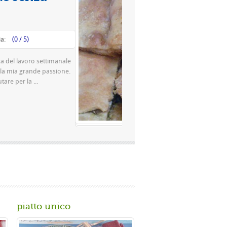
Valutazione media:
(0 / 5)
na pizza famosissima a Napoli Ingredienti Per la
 di farina rimacinata a pietra 0 10 g di lievito di
gr. di ...
piatto unico