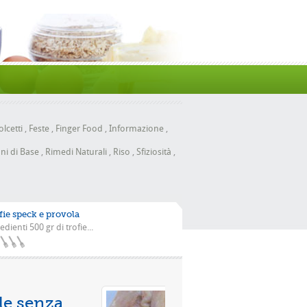
lcetti
,
Feste
,
Finger Food
,
Informazione
,
ni di Base
,
Rimedi Naturali
,
Riso
,
Sfiziosità
,
fie speck e provola
edienti 500 gr di trofie...
 con la scarola