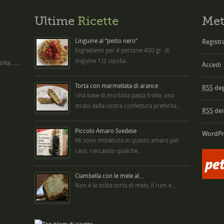
Ultime
Ricette
Met
Linguine al “pesto nero”
Registra
Ingredienti per 4 persone 400 gr. di
linguine 1/2 cipolla...
ta.......
Accedi
Torta con marmellata di arance
RSS
degl
Una base di morbida pasta frolla, uno
strato della vostra confettura preferita...
RSS
dei
Piccolo Amaro Svedese
WordPr
Mi sono imbattuta in questo amaro per
caso, cercando qualche...
Ciambella con le mele al...
Non è la solita torta di mele, il rum e...