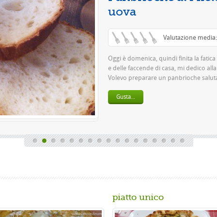
Questa è u
pasta 500 g
birra o 150 
Gusta...
piatto unico