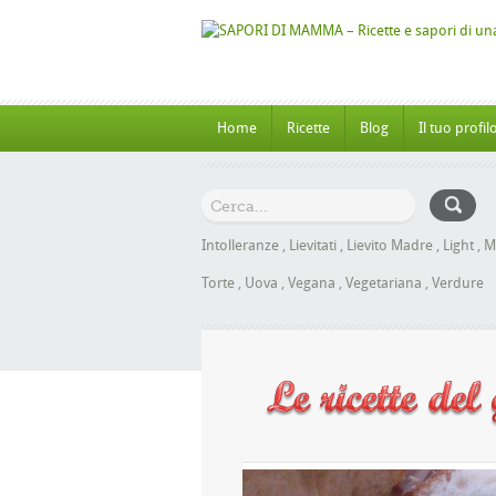
Home
Ricette
Blog
Il tuo profil
Intolleranze
,
Lievitati
,
Lievito Madre
,
Light
,
M
Torte
,
Uova
,
Vegana
,
Vegetariana
,
Verdure
oche al Miele senza