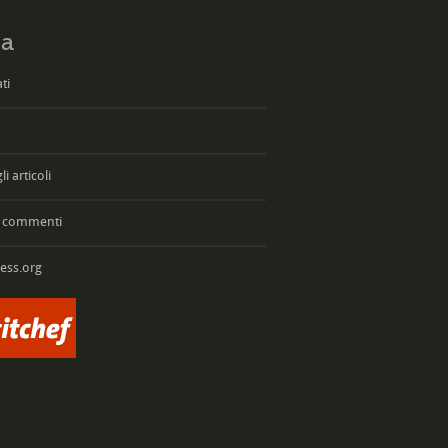
a
ti
i articoli
 commenti
ess.org