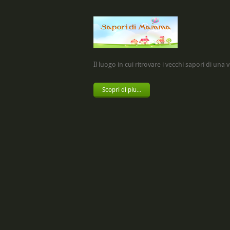
Il luogo in cui ritrovare i vecchi sapori di una vol
Scopri di più...