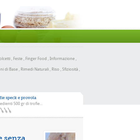
lcetti
,
Feste
,
Finger Food
,
Informazione
,
ni di Base
,
Rimedi Naturali
,
Riso
,
Sfiziosità
,
fie speck e provola
edienti 500 gr di trofie...
 con la scarola