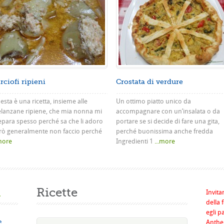
rciofi ripieni
Crostata di verdure
sta è una ricetta, insieme alle
Un ottimo piatto unico da
lanzane ripiene, che mia nonna mi
accompagnare con un’insalata o da
epara spesso perché sa che li adoro
portare se si decide di fare una gita,
rò generalmente non faccio perché
perché buonissima anche fredda
.more
Ingredienti 1
...more
a
Ricette
Invita
della 
egli p
e
Anthel