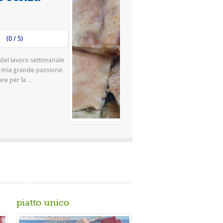
Valutazione media:
(0 / 5)
na pizza famosissima a Napoli Ingredienti Per la
 di farina rimacinata a pietra 0 10 g di lievito di
gr. di ...
piatto unico