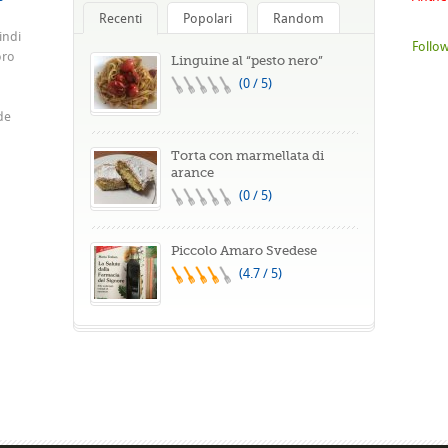
Recenti
Popolari
Random
indi
Follow
oro
Linguine al “pesto nero”
(0 / 5)
de
Torta con marmellata di
arance
(0 / 5)
Piccolo Amaro Svedese
(4.7 / 5)