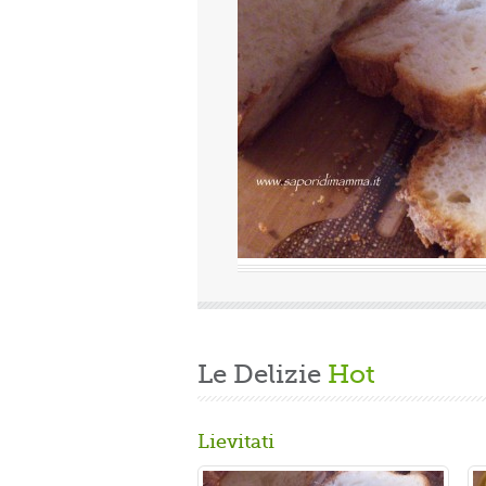
Valutazione media:
(0 / 5)
ca, quindi finita la fatica del lavoro settimanale
nde di casa, mi dedico alla mia grande passione.
are un panbrioche salutare per la ...
Le Delizie
Hot
Lievitati