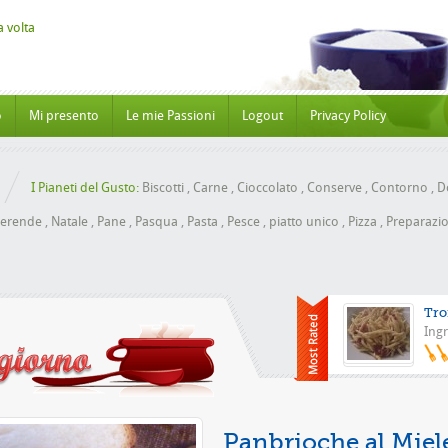
o
Mi presento
Le mie Passioni
Logout
Privacy Policy
I Pianeti del Gusto:
Biscotti
,
Carne
,
Cioccolato
,
Conserve
,
Contorno
,
Do
erende
,
Natale
,
Pane
,
Pasqua
,
Pasta
,
Pesce
,
piatto unico
,
Pizza
,
Preparazio
Tro
Ingr
Pizza