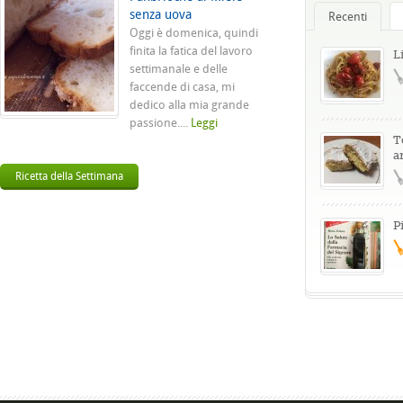
senza uova
Recenti
Oggi è domenica, quindi
finita la fatica del lavoro
L
settimanale e delle
faccende di casa, mi
dedico alla mia grande
passione....
Leggi
T
a
Ricetta della Settimana
P