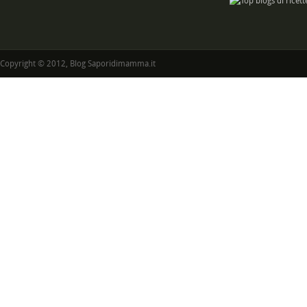
Copyright © 2012, Blog Saporidimamma.it