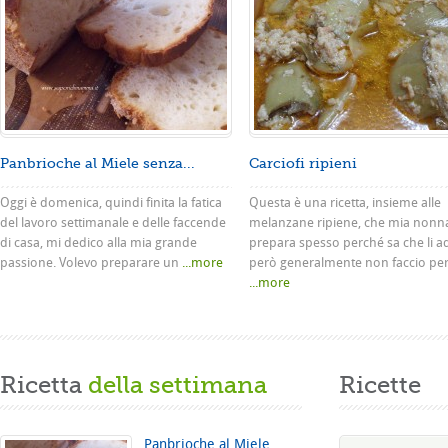
Panbrioche al Miele senza...
Carciofi ripieni
Oggi è domenica, quindi finita la fatica
Questa è una ricetta, insieme alle
del lavoro settimanale e delle faccende
melanzane ripiene, che mia nonn
di casa, mi dedico alla mia grande
prepara spesso perché sa che li a
passione. Volevo preparare un
...more
però generalmente non faccio pe
...more
Ricetta
della settimana
Ricette
Panbrioche al Miele