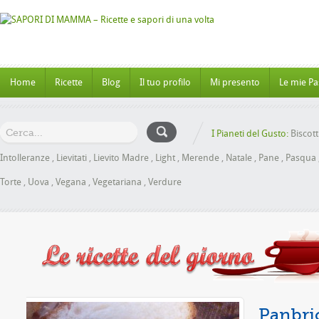
Home
Ricette
Blog
Il tuo profilo
Mi presento
Le mie Pa
I Pianeti del Gusto:
Biscott
Intolleranze
,
Lievitati
,
Lievito Madre
,
Light
,
Merende
,
Natale
,
Pane
,
Pasqua
Torte
,
Uova
,
Vegana
,
Vegetariana
,
Verdure
le senza