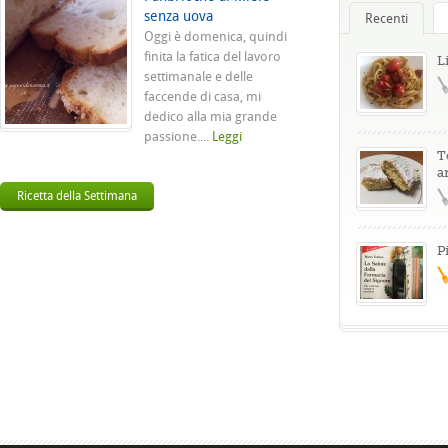
senza uova
Recenti
Oggi è domenica, quindi
finita la fatica del lavoro
L
settimanale e delle
faccende di casa, mi
dedico alla mia grande
passione....
Leggi
T
a
Ricetta della Settimana
P