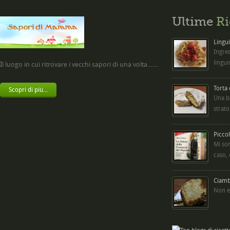
Ultime
Ri
Lingui
Ingred
lingui
Il luogo in cui ritrovare i vecchi sapori di una volta.......
Torta
Scopri di più...
Una b
strato
Picco
Mi so
caso,
Ciambe
Non è 