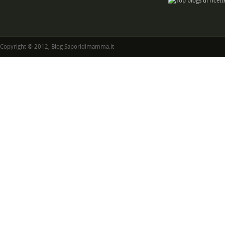
Copyright © 2012, Blog Saporidimamma.it