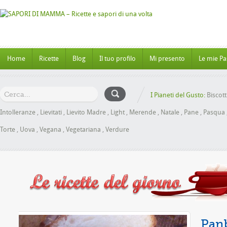
Home
Ricette
Blog
Il tuo profilo
Mi presento
Le mie Pa
I Pianeti del Gusto:
Biscott
Intolleranze
,
Lievitati
,
Lievito Madre
,
Light
,
Merende
,
Natale
,
Pane
,
Pasqua
Torte
,
Uova
,
Vegana
,
Vegetariana
,
Verdure
ele senza