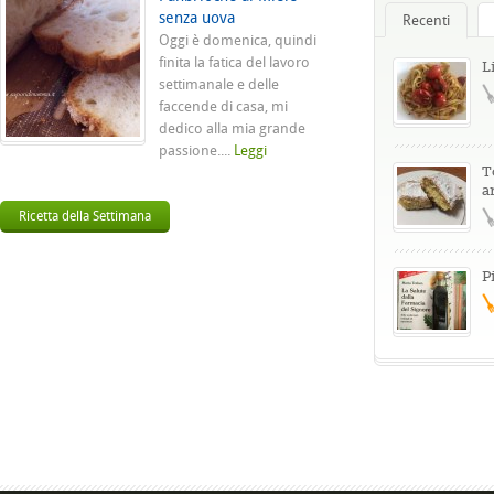
senza uova
Recenti
Oggi è domenica, quindi
finita la fatica del lavoro
L
settimanale e delle
faccende di casa, mi
dedico alla mia grande
passione....
Leggi
T
a
Ricetta della Settimana
P