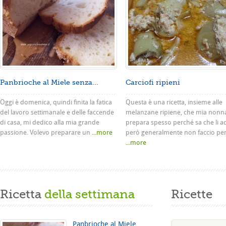
Panbrioche al Miele senza...
Carciofi ripieni
Oggi è domenica, quindi finita la fatica
Questa è una ricetta, insieme alle
del lavoro settimanale e delle faccende
melanzane ripiene, che mia nonn
di casa, mi dedico alla mia grande
prepara spesso perché sa che li a
passione. Volevo preparare un
...more
però generalmente non faccio pe
...more
Ricetta
della settimana
Ricette
Panbrioche al Miele