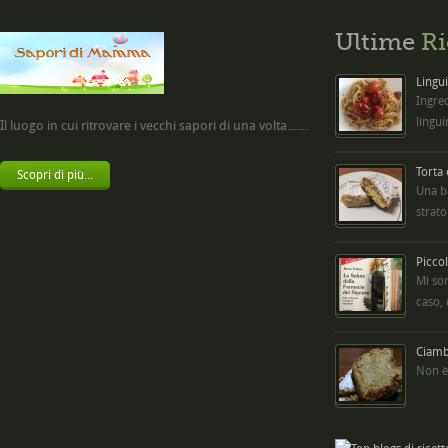
Ultime
Ri
Lingui
Ingred
lingui
Il luogo in cui ritrovare i vecchi sapori di una volta.......
Torta
Scopri di più...
Una b
strato
Picco
Mi so
caso,
Ciambe
Non è 