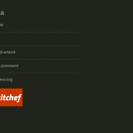
a
ti
i articoli
 commenti
ess.org