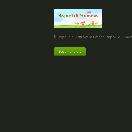
Il luogo in cui ritrovare i vecchi sapori di una vol
Scopri di più...