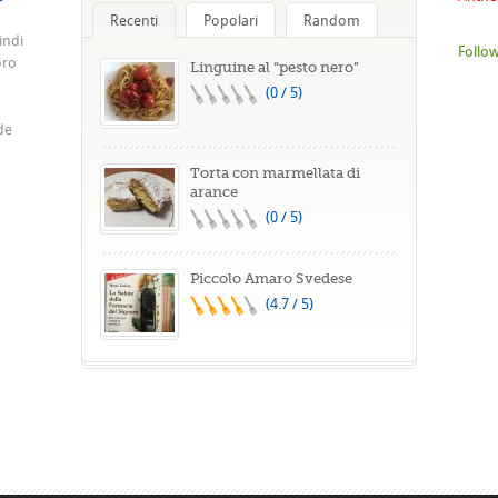
Recenti
Popolari
Random
indi
Follow
oro
Linguine al “pesto nero”
(0 / 5)
de
Torta con marmellata di
arance
(0 / 5)
Piccolo Amaro Svedese
(4.7 / 5)