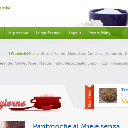
o
Mi presento
Le mie Passioni
Logout
Privacy Policy
I Pianeti del Gusto:
Biscotti
,
Carne
,
Cioccolato
,
Conserve
,
Contorno
,
Do
erende
,
Natale
,
Pane
,
Pasqua
,
Pasta
,
Pesce
,
piatto unico
,
Pizza
,
Preparazio
Tro
Ingr
Pizza con 