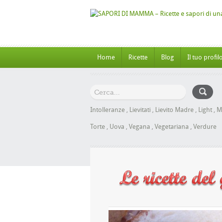
Home
Ricette
Blog
Il tuo profil
Intolleranze
,
Lievitati
,
Lievito Madre
,
Light
,
M
Torte
,
Uova
,
Vegana
,
Vegetariana
,
Verdure
 al Miele senza