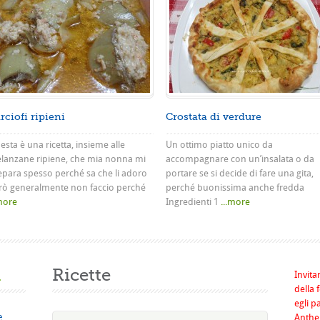
rciofi ripieni
Crostata di verdure
sta è una ricetta, insieme alle
Un ottimo piatto unico da
lanzane ripiene, che mia nonna mi
accompagnare con un’insalata o da
epara spesso perché sa che li adoro
portare se si decide di fare una gita,
rò generalmente non faccio perché
perché buonissima anche fredda
.more
Ingredienti 1
...more
a
Ricette
Invita
della 
egli p
e
Anthel