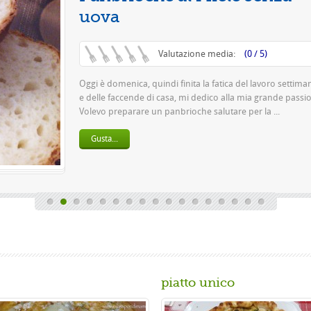
Questa è una pizza 
pasta 500 g di farina
birra o 150 gr. di ...
Gusta...
piatto unico