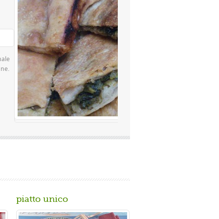
Valutazione media:
(0 / 5)
famosissima a Napoli Ingredienti Per la
 rimacinata a pietra 0 10 g di lievito di
piatto unico