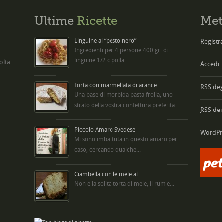
Ultime
Ricette
Met
Linguine al “pesto nero”
Registra
Ingredienti per 4 persone 400 gr. di
linguine 1/2 cipolla...
ta.......
Accedi
Torta con marmellata di arance
RSS
degl
Una base di morbida pasta frolla, uno
strato della vostra confettura preferita...
RSS
dei
Piccolo Amaro Svedese
WordPr
Mi sono imbattuta in questo amaro per
caso, cercando qualche...
Ciambella con le mele al...
Non è la solita torta di mele, il rum e...