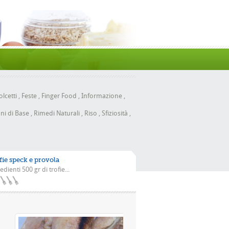
lcetti
,
Feste
,
Finger Food
,
Informazione
,
ni di Base
,
Rimedi Naturali
,
Riso
,
Sfiziosità
,
fie speck e provola
edienti 500 gr di trofie...
la scarola