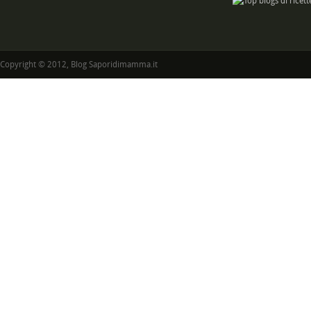
Copyright © 2012, Blog Saporidimamma.it