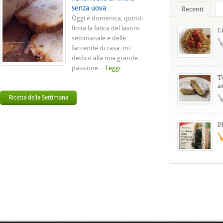
senza uova
Recenti
Oggi è domenica, quindi
finita la fatica del lavoro
L
settimanale e delle
faccende di casa, mi
dedico alla mia grande
passione....
Leggi
T
a
Ricetta della Settimana
P