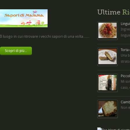
Ultime
Ri
Lingui
Ingred
lingui
Il luogo in cui ritrovare i vecchi sapori di una volta.......
Torta
Scopri di più...
Una b
strato
Picco
Mi so
caso,
Ciambe
Non è 