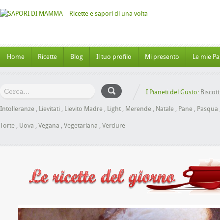
Home
Ricette
Blog
Il tuo profilo
Mi presento
Le mie Pa
I Pianeti del Gusto:
Biscott
Intolleranze
,
Lievitati
,
Lievito Madre
,
Light
,
Merende
,
Natale
,
Pane
,
Pasqua
Torte
,
Uova
,
Vegana
,
Vegetariana
,
Verdure
oche al Miele senza