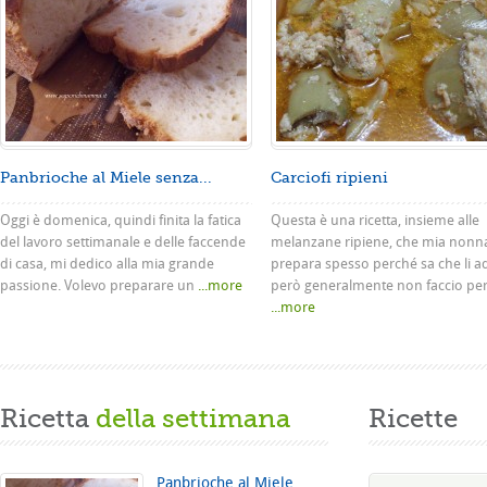
Panbrioche al Miele senza...
Carciofi ripieni
Oggi è domenica, quindi finita la fatica
Questa è una ricetta, insieme alle
del lavoro settimanale e delle faccende
melanzane ripiene, che mia nonn
di casa, mi dedico alla mia grande
prepara spesso perché sa che li a
passione. Volevo preparare un
...more
però generalmente non faccio pe
...more
Ricetta
della settimana
Ricette
Panbrioche al Miele