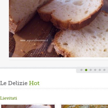
Valutazione media:
(0 / 5)
a, quindi finita la fatica del lavoro settimanale
nde di casa, mi dedico alla mia grande passione.
are un panbrioche salutare per la ...
Le Delizie
Hot
Lievitati