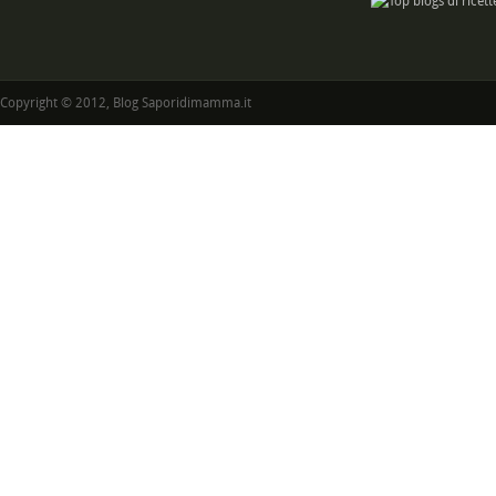
Copyright © 2012, Blog Saporidimamma.it