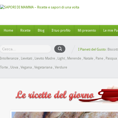
Home
Ricette
Blog
Il tuo profilo
Mi presento
Le mie Pa
I Pianeti del Gusto:
Biscott
Intolleranze
,
Lievitati
,
Lievito Madre
,
Light
,
Merende
,
Natale
,
Pane
,
Pasqua
Torte
,
Uova
,
Vegana
,
Vegetariana
,
Verdure