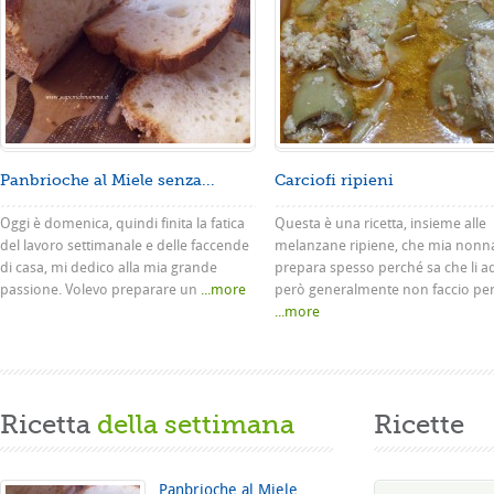
Panbrioche al Miele senza...
Carciofi ripieni
Oggi è domenica, quindi finita la fatica
Questa è una ricetta, insieme alle
del lavoro settimanale e delle faccende
melanzane ripiene, che mia nonn
di casa, mi dedico alla mia grande
prepara spesso perché sa che li a
passione. Volevo preparare un
...more
però generalmente non faccio pe
...more
Ricetta
della settimana
Ricette
Panbrioche al Miele