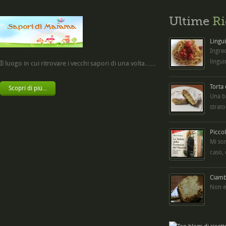
Ultime
Ri
Lingui
Ingred
lingui
Il luogo in cui ritrovare i vecchi sapori di una volta.......
Torta
Scopri di più...
Una b
strato
Picco
Mi so
caso,
Ciambe
Non è 