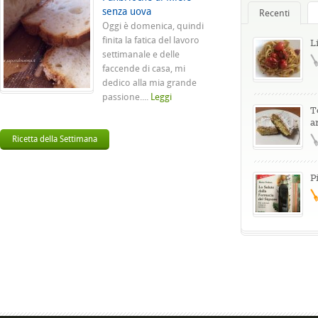
senza uova
Recenti
Oggi è domenica, quindi
finita la fatica del lavoro
L
settimanale e delle
faccende di casa, mi
dedico alla mia grande
passione....
Leggi
T
a
Ricetta della Settimana
P