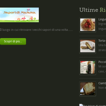
Ultime
Ri
Lingui
Ingred
lingui
Il luogo in cui ritrovare i vecchi sapori di una volta.......
Torta
Scopri di più...
Una b
strato
Picco
Mi so
caso,
Ciambe
Non è 