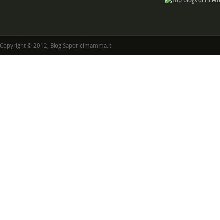
Copyright © 2012, Blog Saporidimamma.it