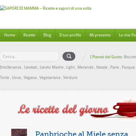
Home
Ricette
Blog
Il tuo profilo
Mi presento
Le mie Pa
I Pianeti del Gusto:
Biscott
Intolleranze
,
Lievitati
,
Lievito Madre
,
Light
,
Merende
,
Natale
,
Pane
,
Pasqua
Torte
,
Uova
,
Vegana
,
Vegetariana
,
Verdure
a