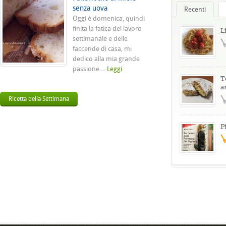
senza uova
Recenti
Oggi è domenica, quindi
finita la fatica del lavoro
L
settimanale e delle
faccende di casa, mi
dedico alla mia grande
passione....
Leggi
T
a
Ricetta della Settimana
P