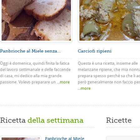
Panbrioche al Miele senza...
Carciofi ripieni
Oggi è domenica, quindi finita la fatica
Questa è una ricetta, insieme alle
del lavoro settimanale e delle faccende
melanzane ripiene, che mia nonn
di casa, mi dedico alla mia grande
prepara spesso perché sa che li a
passione. Volevo preparare un
...more
però generalmente non faccio pe
...more
Ricetta
della settimana
Ricette
Panbrioche al Miele