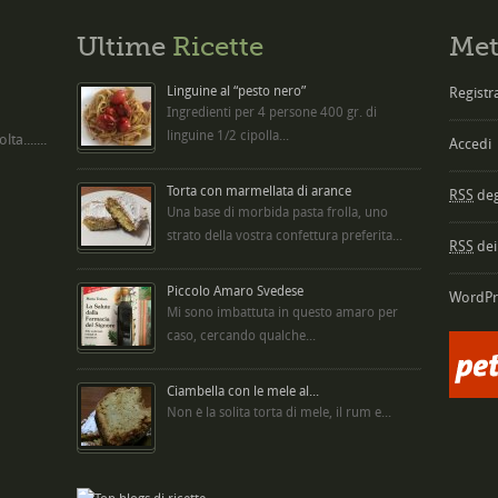
Ultime
Ricette
Met
Linguine al “pesto nero”
Registra
Ingredienti per 4 persone 400 gr. di
linguine 1/2 cipolla...
ta.......
Accedi
Torta con marmellata di arance
RSS
degl
Una base di morbida pasta frolla, uno
strato della vostra confettura preferita...
RSS
dei
Piccolo Amaro Svedese
WordPr
Mi sono imbattuta in questo amaro per
caso, cercando qualche...
Ciambella con le mele al...
Non è la solita torta di mele, il rum e...