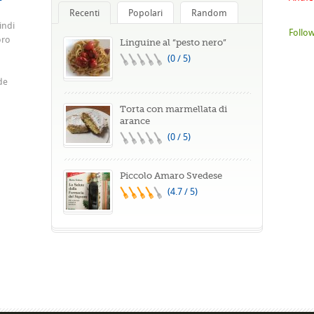
Recenti
Popolari
Random
indi
Follow
oro
Linguine al “pesto nero”
(0 / 5)
de
Torta con marmellata di
arance
(0 / 5)
Piccolo Amaro Svedese
(4.7 / 5)