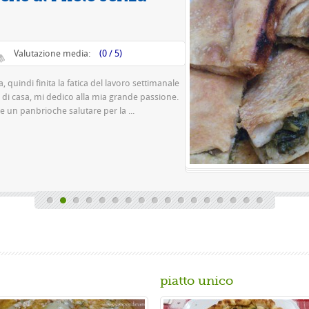
Va
Questa è una pizza fa
pasta 500 g di farina r
birra o 150 gr. di ...
Gusta...
piatto unico