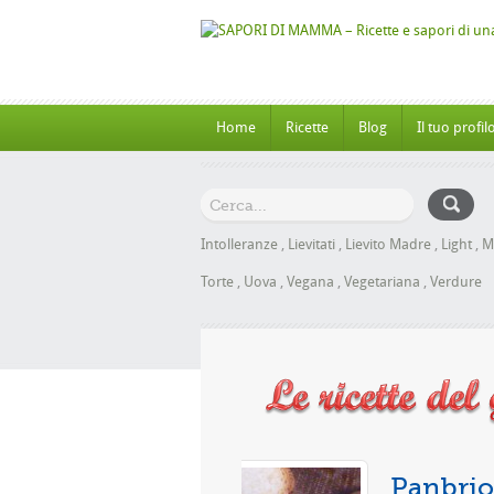
Home
Ricette
Blog
Il tuo profil
Intolleranze
,
Lievitati
,
Lievito Madre
,
Light
,
M
Torte
,
Uova
,
Vegana
,
Vegetariana
,
Verdure