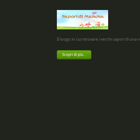
Il luogo in cui ritrovare i vecchi sapori di una vol
Scopri di più...