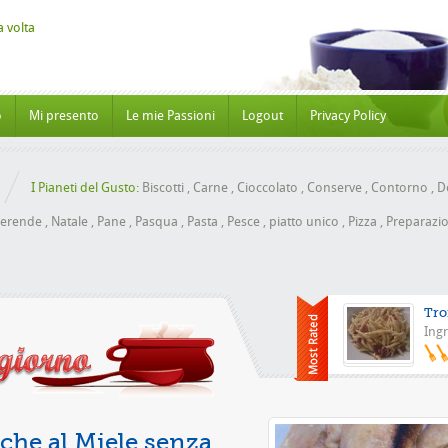
o
Mi presento
Le mie Passioni
Logout
Privacy Policy
I Pianeti del Gusto:
Biscotti
,
Carne
,
Cioccolato
,
Conserve
,
Contorno
,
Do
erende
,
Natale
,
Pane
,
Pasqua
,
Pasta
,
Pesce
,
piatto unico
,
Pizza
,
Preparazio
Tro
Ingr
Pizza con l