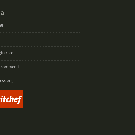
a
ti
i articoli
 commenti
ess.org