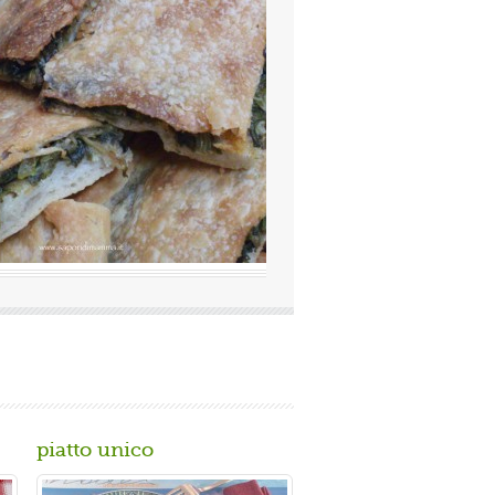
lutazione media:
(0 / 5)
mosissima a Napoli Ingredienti Per la
imacinata a pietra 0 10 g di lievito di
piatto unico