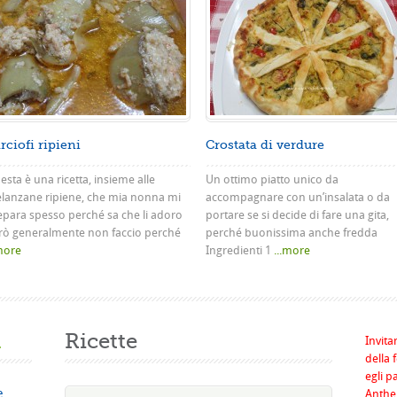
rciofi ripieni
Crostata di verdure
sta è una ricetta, insieme alle
Un ottimo piatto unico da
lanzane ripiene, che mia nonna mi
accompagnare con un’insalata o da
epara spesso perché sa che li adoro
portare se si decide di fare una gita,
rò generalmente non faccio perché
perché buonissima anche fredda
.more
Ingredienti 1
...more
a
Ricette
Invita
della 
egli p
e
Anthel