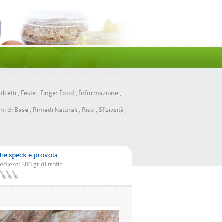
lcetti
,
Feste
,
Finger Food
,
Informazione
,
ni di Base
,
Rimedi Naturali
,
Riso
,
Sfiziosità
,
fie speck e provola
edienti 500 gr di trofie...
a scarola