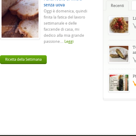
senza uova
Recenti
Oggi è domenica, quindi
finita la fatica del lavoro
L
settimanale e delle
faccende di casa, mi
dedico alla mia grande
passione....
Leggi
T
a
Ricetta della Settimana
P