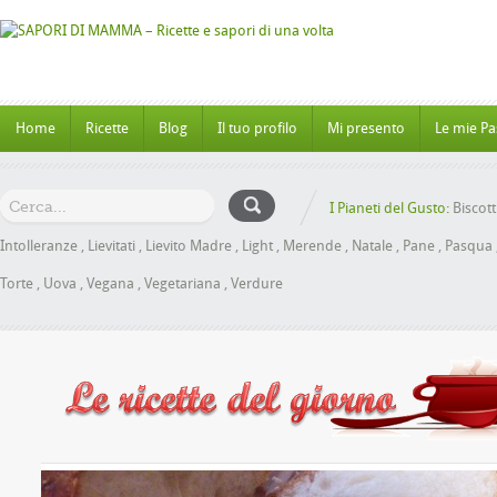
Home
Ricette
Blog
Il tuo profilo
Mi presento
Le mie Pa
I Pianeti del Gusto:
Biscott
Intolleranze
,
Lievitati
,
Lievito Madre
,
Light
,
Merende
,
Natale
,
Pane
,
Pasqua
Torte
,
Uova
,
Vegana
,
Vegetariana
,
Verdure
anbrioche al Miele senza