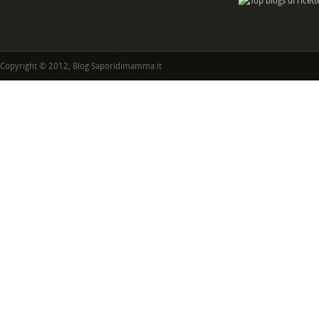
Copyright © 2012, Blog Saporidimamma.it