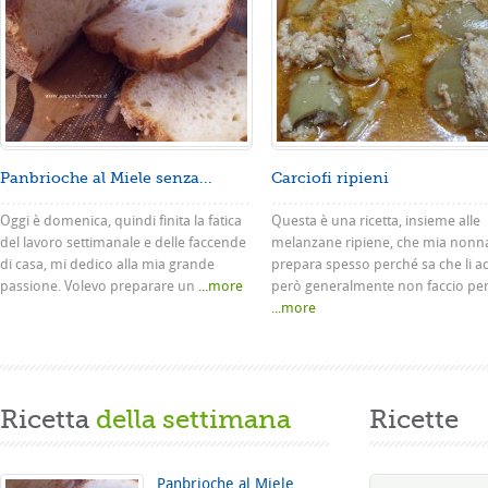
Panbrioche al Miele senza...
Carciofi ripieni
Oggi è domenica, quindi finita la fatica
Questa è una ricetta, insieme alle
del lavoro settimanale e delle faccende
melanzane ripiene, che mia nonn
di casa, mi dedico alla mia grande
prepara spesso perché sa che li a
passione. Volevo preparare un
...more
però generalmente non faccio pe
...more
Ricetta
della settimana
Ricette
Panbrioche al Miele