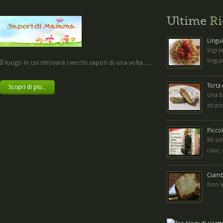
Ultime
Ri
Lingui
Ingred
lingui
Il luogo in cui ritrovare i vecchi sapori di una volta.......
Torta
Scopri di più...
Una b
strato
Picco
Mi so
caso,
Ciambe
Non è 