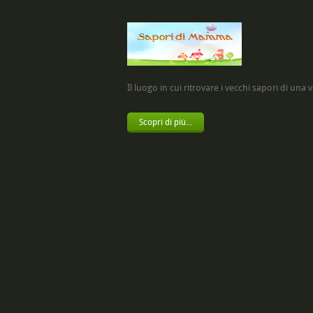
Il luogo in cui ritrovare i vecchi sapori di una vol
Scopri di più...