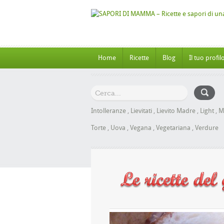
Home
Ricette
Blog
Il tuo profil
Intolleranze
,
Lievitati
,
Lievito Madre
,
Light
,
M
Torte
,
Uova
,
Vegana
,
Vegetariana
,
Verdure
 al Miele senza