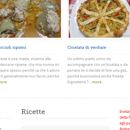
rciofi ripieni
Crostata di verdure
sta è una ricetta, insieme alle
Un ottimo piatto unico da
lanzane ripiene, che mia nonna mi
accompagnare con un’insalata o da
epara spesso perché sa che li adoro
portare se si decide di fare una gita,
rò generalmente non faccio perché
perché buonissima anche fredda
.more
Ingredienti 1
...more
a
Ricette
Invita
della 
egli p
e
Anthel