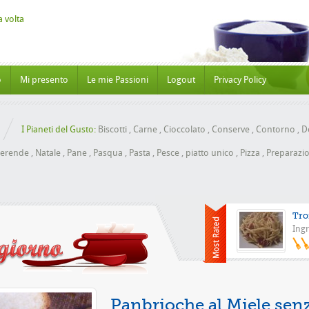
o
Mi presento
Le mie Passioni
Logout
Privacy Policy
I Pianeti del Gusto:
Biscotti
,
Carne
,
Cioccolato
,
Conserve
,
Contorno
,
Do
erende
,
Natale
,
Pane
,
Pasqua
,
Pasta
,
Pesce
,
piatto unico
,
Pizza
,
Preparazio
Tro
Ingr
Pizza con