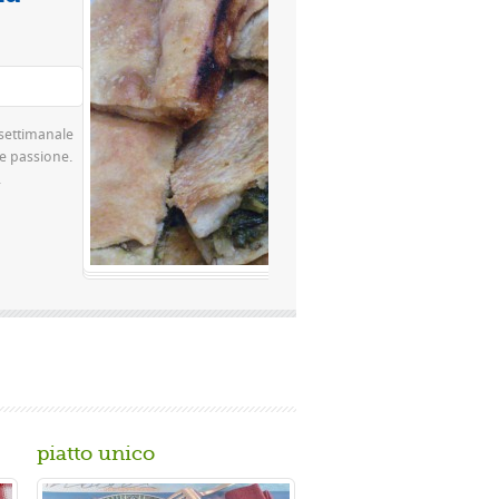
Valutazione media:
(0 / 5)
 famosissima a Napoli Ingredienti Per la
a rimacinata a pietra 0 10 g di lievito di
piatto unico