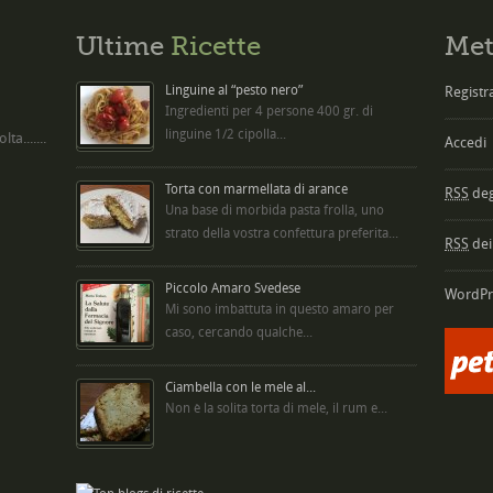
Ultime
Ricette
Met
Linguine al “pesto nero”
Registra
Ingredienti per 4 persone 400 gr. di
linguine 1/2 cipolla...
ta.......
Accedi
Torta con marmellata di arance
RSS
degl
Una base di morbida pasta frolla, uno
strato della vostra confettura preferita...
RSS
dei
Piccolo Amaro Svedese
WordPr
Mi sono imbattuta in questo amaro per
caso, cercando qualche...
Ciambella con le mele al...
Non è la solita torta di mele, il rum e...