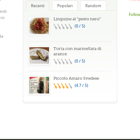
Recenti
Popolari
Random
indi
Follow
oro
Linguine al “pesto nero”
(0 / 5)
de
Torta con marmellata di
arance
(0 / 5)
Piccolo Amaro Svedese
(4.7 / 5)