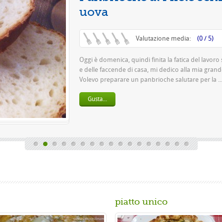
Questa è una pizza
pasta 500 g di farin
birra o 150 gr. di ...
Gusta...
piatto unico