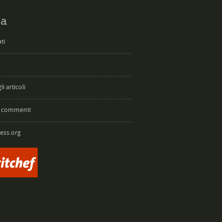
a
ti
i articoli
 commenti
ess.org