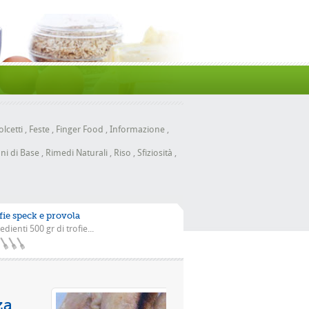
lcetti
,
Feste
,
Finger Food
,
Informazione
,
ni di Base
,
Rimedi Naturali
,
Riso
,
Sfiziosità
,
fie speck e provola
edienti 500 gr di trofie...
 la scarola