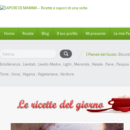
Home
Ricette
Blog
Il tuo profilo
Mi presento
Le mie Pa
I Pianeti del Gusto:
Biscott
Intolleranze
,
Lievitati
,
Lievito Madre
,
Light
,
Merende
,
Natale
,
Pane
,
Pasqua
Torte
,
Uova
,
Vegana
,
Vegetariana
,
Verdure
l Miele senza