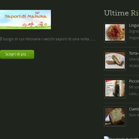
Ultime
Ri
Lingui
Ingred
lingui
Il luogo in cui ritrovare i vecchi sapori di una volta.......
Torta
Scopri di più...
Una b
strato
Picco
Mi so
caso,
Ciambe
Non è 