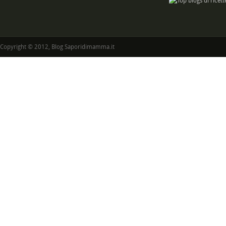
Copyright © 2012, Blog Saporidimamma.it