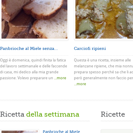
Panbrioche al Miele senza...
Carciofi ripieni
Oggi è domenica, quindi finita la fatica
Questa è una ricetta, insieme alle
del lavoro settimanale e delle faccende
melanzane ripiene, che mia nonn
di casa, mi dedico alla mia grande
prepara spesso perché sa che li a
passione. Volevo preparare un
...more
però generalmente non faccio pe
...more
Ricetta
della settimana
Ricette
Panbrioche al Miele