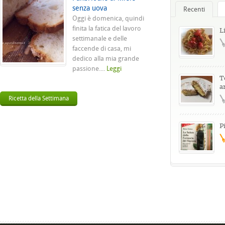
senza uova
Recenti
Oggi è domenica, quindi
finita la fatica del lavoro
L
settimanale e delle
faccende di casa, mi
dedico alla mia grande
passione....
Leggi
T
a
Ricetta della Settimana
P