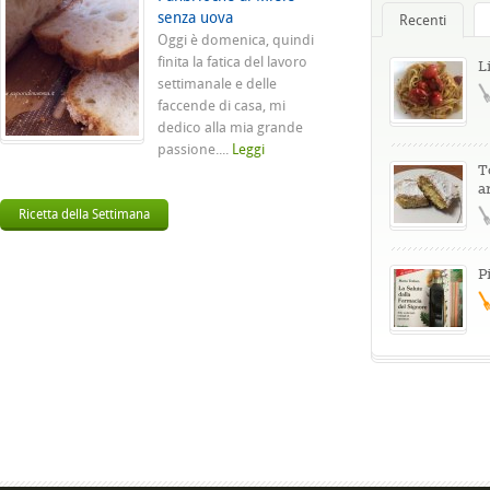
senza uova
Recenti
Oggi è domenica, quindi
finita la fatica del lavoro
L
settimanale e delle
faccende di casa, mi
dedico alla mia grande
passione....
Leggi
T
a
Ricetta della Settimana
P