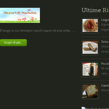
Ultime
Ri
Lingui
Ingred
lingui
Il luogo in cui ritrovare i vecchi sapori di una volta.......
Torta
Scopri di più...
Una b
strato
Picco
Mi so
caso,
Ciambe
Non è 