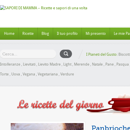
Home
Ricette
Blog
Il tuo profilo
Mi presento
Le mie Pa
I Pianeti del Gusto:
Biscott
Intolleranze
,
Lievitati
,
Lievito Madre
,
Light
,
Merende
,
Natale
,
Pane
,
Pasqua
Torte
,
Uova
,
Vegana
,
Vegetariana
,
Verdure
 senza