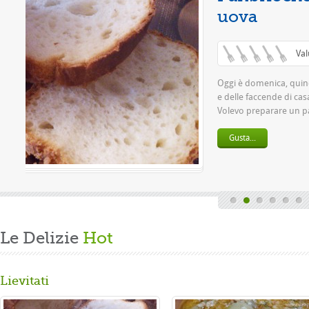
(0 / 5)
el lavoro settimanale
 mia grande passione.
per la ...
Le Delizie
Hot
Lievitati