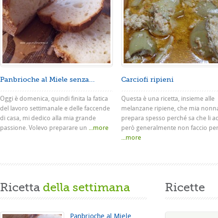
Panbrioche al Miele senza...
Carciofi ripieni
Oggi è domenica, quindi finita la fatica
Questa è una ricetta, insieme alle
del lavoro settimanale e delle faccende
melanzane ripiene, che mia nonn
di casa, mi dedico alla mia grande
prepara spesso perché sa che li a
passione. Volevo preparare un
...more
però generalmente non faccio pe
...more
Ricetta
della settimana
Ricette
Panbrioche al Miele