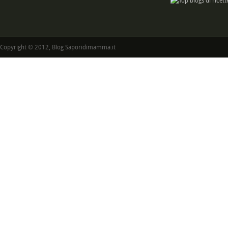
Copyright © 2012, Blog Saporidimamma.it