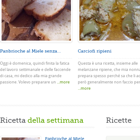
Panbrioche al Miele senza...
Carciofi ripieni
Oggi è domenica, quindi finita la fatica
Questa è una ricetta, insieme alle
del lavoro settimanale e delle faccende
melanzane ripiene, che mia nonn
di casa, mi dedico alla mia grande
prepara spesso perché sa che li a
passione. Volevo preparare un
...more
però generalmente non faccio pe
...more
Ricetta
della settimana
Ricette
Panbrioche al Miele