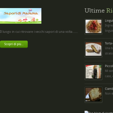
Ultime
Ri
Lingui
Ingred
lingui
Il luogo in cui ritrovare i vecchi sapori di una volta.......
Torta
Scopri di più...
Una b
strato
Picco
Mi so
caso,
Ciambe
Non è 