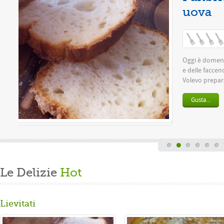
ia:
(0 / 5)
ica del lavoro settimanale
alla mia grande passione.
are per la ...
Le Delizie
Hot
Lievitati