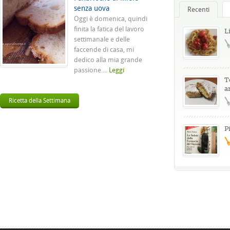
senza uova
Recenti
Oggi è domenica, quindi
finita la fatica del lavoro
L
settimanale e delle
faccende di casa, mi
dedico alla mia grande
passione....
Leggi
T
a
Ricetta della Settimana
P