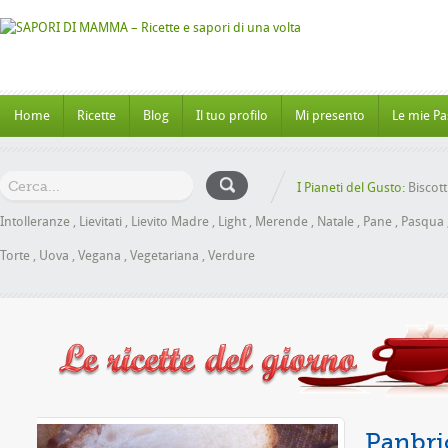
Home
Ricette
Blog
Il tuo profilo
Mi presento
Le mie Pa
I Pianeti del Gusto:
Biscott
Intolleranze
,
Lievitati
,
Lievito Madre
,
Light
,
Merende
,
Natale
,
Pane
,
Pasqua
Torte
,
Uova
,
Vegana
,
Vegetariana
,
Verdure
le senza