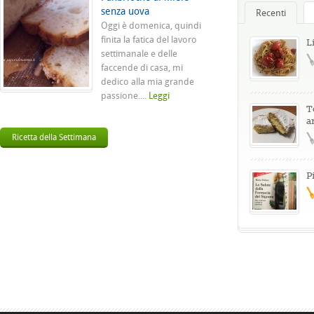
senza uova
Recenti
Oggi è domenica, quindi
finita la fatica del lavoro
L
settimanale e delle
faccende di casa, mi
dedico alla mia grande
passione....
Leggi
T
a
Ricetta della Settimana
P