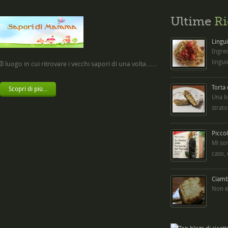
Ultime
Ri
Lingui
Ingred
lingui
Il luogo in cui ritrovare i vecchi sapori di una volta.......
Torta
Scopri di più...
Una b
strato
Picco
Mi so
caso,
Ciambe
Non è 