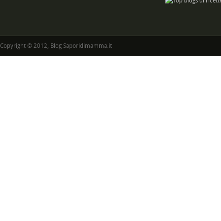
Copyright © 2012, Blog Saporidimamma.it