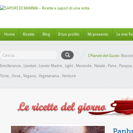
Home
Ricette
Blog
Il tuo profilo
Mi presento
Le mie Pa
I Pianeti del Gusto:
Biscott
Intolleranze
,
Lievitati
,
Lievito Madre
,
Light
,
Merende
,
Natale
,
Pane
,
Pasqua
Torte
,
Uova
,
Vegana
,
Vegetariana
,
Verdure
iele senza