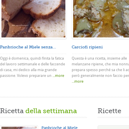
Panbrioche al Miele senza...
Carciofi ripieni
Oggi è domenica, quindi finita la fatica
Questa è una ricetta, insieme alle
del lavoro settimanale e delle faccende
melanzane ripiene, che mia nonn
di casa, mi dedico alla mia grande
prepara spesso perché sa che li a
passione. Volevo preparare un
...more
però generalmente non faccio pe
...more
Ricetta
della settimana
Ricette
Panbrioche al Miele