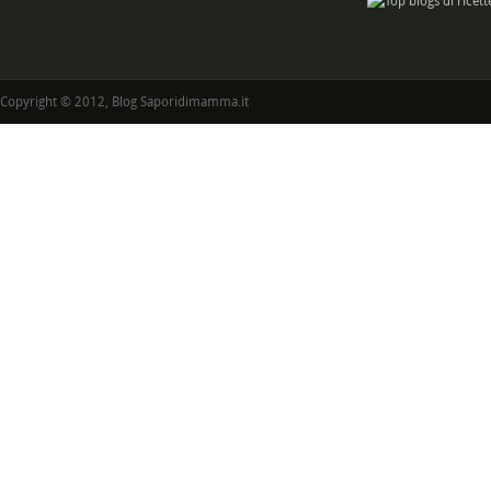
Copyright © 2012, Blog Saporidimamma.it