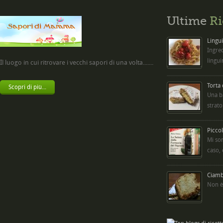
Ultime
Ri
Lingui
Ingred
lingui
Il luogo in cui ritrovare i vecchi sapori di una volta.......
Torta
Scopri di più...
Una b
strato
Picco
Mi so
caso,
Ciambe
Non è 