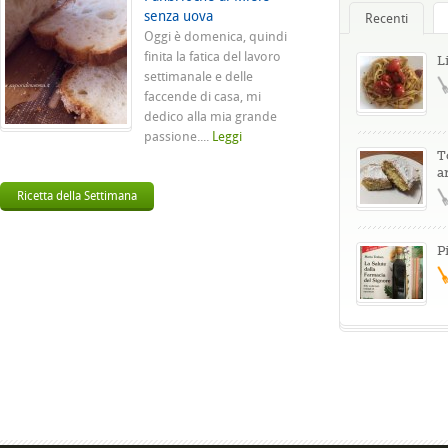
senza uova
Recenti
Oggi è domenica, quindi
finita la fatica del lavoro
L
settimanale e delle
faccende di casa, mi
dedico alla mia grande
passione....
Leggi
T
a
Ricetta della Settimana
P