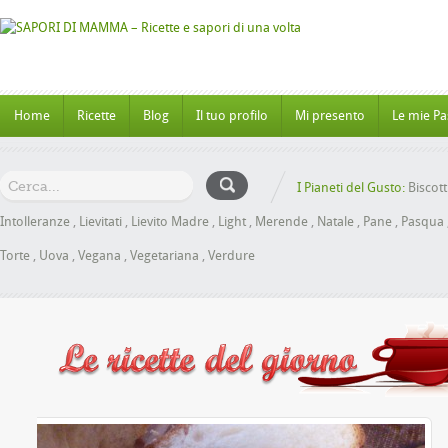
Home
Ricette
Blog
Il tuo profilo
Mi presento
Le mie Pa
I Pianeti del Gusto:
Biscott
Intolleranze
,
Lievitati
,
Lievito Madre
,
Light
,
Merende
,
Natale
,
Pane
,
Pasqua
Torte
,
Uova
,
Vegana
,
Vegetariana
,
Verdure
al Miele senza