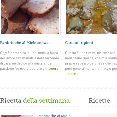
Panbrioche al Miele senza...
Carciofi ripieni
Oggi è domenica, quindi finita la fatica
Questa è una ricetta, insieme alle
del lavoro settimanale e delle faccende
melanzane ripiene, che mia nonn
di casa, mi dedico alla mia grande
prepara spesso perché sa che li a
passione. Volevo preparare un
...more
però generalmente non faccio pe
...more
Ricetta
della settimana
Ricette
Panbrioche al Miele