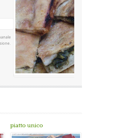
Valutazione media:
(0 / 5)
famosissima a Napoli Ingredienti Per la
 rimacinata a pietra 0 10 g di lievito di
piatto unico