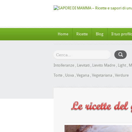
Home
Ricette
Blog
Il tuo profil
Intolleranze
,
Lievitati
,
Lievito Madre
,
Light
,
M
Torte
,
Uova
,
Vegana
,
Vegetariana
,
Verdure
 al Miele senza