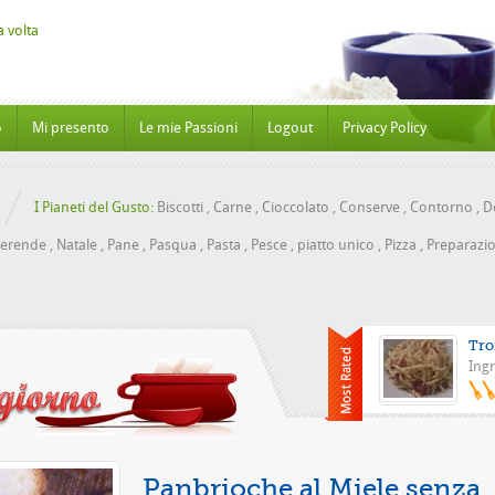
o
Mi presento
Le mie Passioni
Logout
Privacy Policy
I Pianeti del Gusto:
Biscotti
,
Carne
,
Cioccolato
,
Conserve
,
Contorno
,
Do
erende
,
Natale
,
Pane
,
Pasqua
,
Pasta
,
Pesce
,
piatto unico
,
Pizza
,
Preparazio
Tro
Ingr
Pizza con