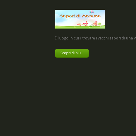
Il luogo in cui ritrovare i vecchi sapori di una vol
Scopri di più...