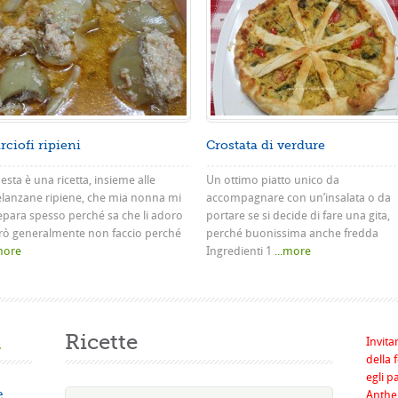
rciofi ripieni
Crostata di verdure
sta è una ricetta, insieme alle
Un ottimo piatto unico da
lanzane ripiene, che mia nonna mi
accompagnare con un’insalata o da
epara spesso perché sa che li adoro
portare se si decide di fare una gita,
rò generalmente non faccio perché
perché buonissima anche fredda
.more
Ingredienti 1
...more
a
Ricette
Invita
della 
egli p
e
Anthel