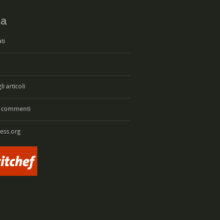
a
ti
i articoli
 commenti
ess.org