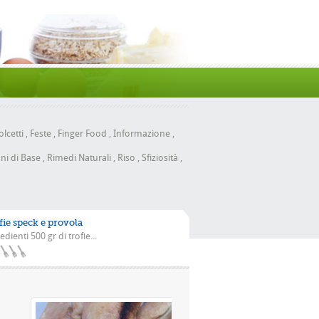
lcetti
,
Feste
,
Finger Food
,
Informazione
,
ni di Base
,
Rimedi Naturali
,
Riso
,
Sfiziosità
,
fie speck e provola
edienti 500 gr di trofie...
 la scarola