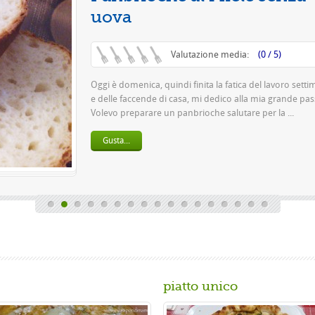
Questa è una pizza 
pasta 500 g di farina
birra o 150 gr. di ...
Gusta...
piatto unico