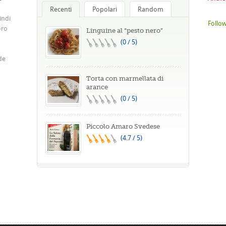
Recenti
Popolari
Random
indi
Follow
oro
Linguine al “pesto nero”
(0 / 5)
de
Torta con marmellata di
arance
(0 / 5)
Piccolo Amaro Svedese
(4.7 / 5)