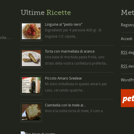
Ultime
Ricette
Met
Linguine al “pesto nero”
Registra
Ingredienti per 4 persone 400 gr. di
linguine 1/2 cipolla...
ta.......
Accedi
Torta con marmellata di arance
RSS
degl
Una base di morbida pasta frolla, uno
strato della vostra confettura preferita...
RSS
dei
Piccolo Amaro Svedese
WordPr
Mi sono imbattuta in questo amaro per
caso, cercando qualche...
Ciambella con le mele al...
Non è la solita torta di mele, il rum e...