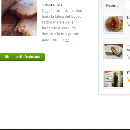
senza uova
Recenti
Oggi è domenica, quindi
finita la fatica del lavoro
L
settimanale e delle
faccende di casa, mi
dedico alla mia grande
passione....
Leggi
T
a
Ricetta della Settimana
P