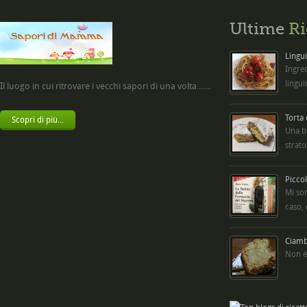
Ultime
Ri
Lingui
Ingred
lingui
Il luogo in cui ritrovare i vecchi sapori di una volta.......
Torta
Scopri di più...
Una b
strato
Picco
Mi so
caso,
Ciambe
Non è 