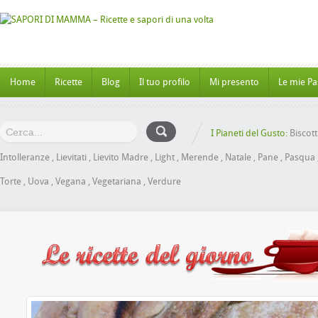
Home
Ricette
Blog
Il tuo profilo
Mi presento
Le mie Pa
I Pianeti del Gusto:
Biscott
Intolleranze
,
Lievitati
,
Lievito Madre
,
Light
,
Merende
,
Natale
,
Pane
,
Pasqua
Torte
,
Uova
,
Vegana
,
Vegetariana
,
Verdure