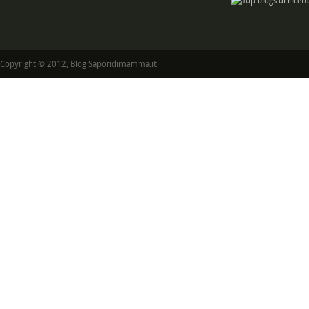
Copyright © 2012, Blog Saporidimamma.it