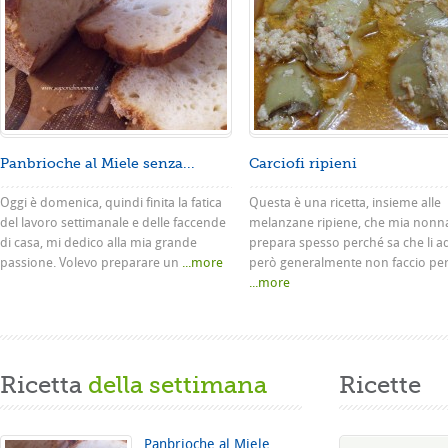
Panbrioche al Miele senza...
Carciofi ripieni
Oggi è domenica, quindi finita la fatica
Questa è una ricetta, insieme alle
del lavoro settimanale e delle faccende
melanzane ripiene, che mia nonn
di casa, mi dedico alla mia grande
prepara spesso perché sa che li a
passione. Volevo preparare un
...more
però generalmente non faccio pe
...more
Ricetta
della settimana
Ricette
Panbrioche al Miele