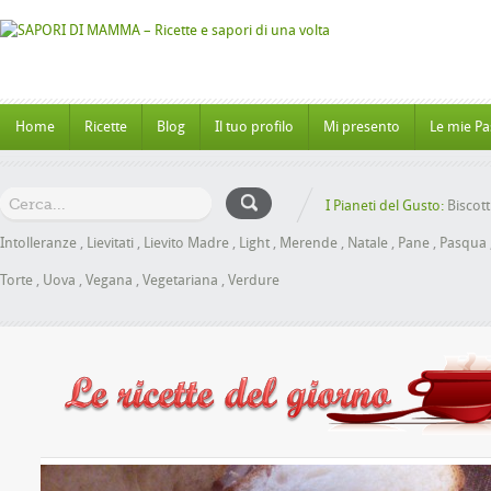
Home
Ricette
Blog
Il tuo profilo
Mi presento
Le mie Pa
I Pianeti del Gusto:
Biscott
Intolleranze
,
Lievitati
,
Lievito Madre
,
Light
,
Merende
,
Natale
,
Pane
,
Pasqua
Torte
,
Uova
,
Vegana
,
Vegetariana
,
Verdure
oche al Miele senza