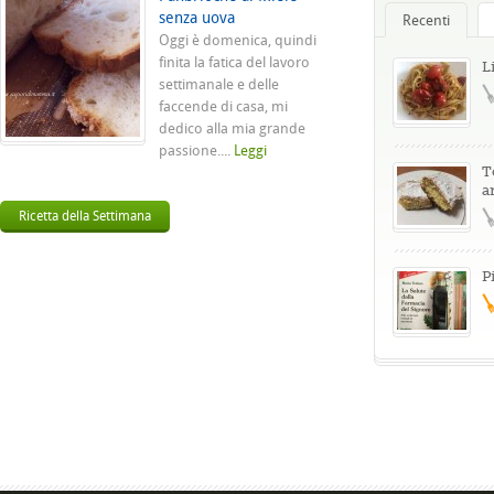
senza uova
Recenti
Oggi è domenica, quindi
finita la fatica del lavoro
L
settimanale e delle
faccende di casa, mi
dedico alla mia grande
passione....
Leggi
T
a
Ricetta della Settimana
P