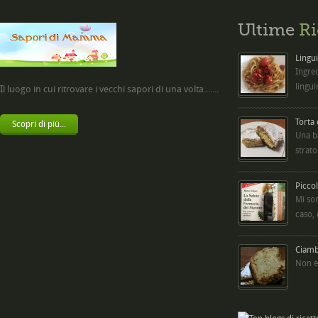
Ultime
Ri
Lingui
Ingred
lingui
Il luogo in cui ritrovare i vecchi sapori di una volta.......
Torta
Scopri di più...
Una b
strato
Picco
Mi so
caso,
Ciambe
Non è 