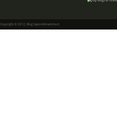
Copyright © 2012, Blog Saporidimamma.it