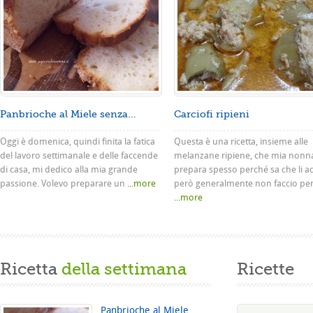
Panbrioche al Miele senza...
Carciofi ripieni
Oggi è domenica, quindi finita la fatica
Questa è una ricetta, insieme alle
del lavoro settimanale e delle faccende
melanzane ripiene, che mia nonn
di casa, mi dedico alla mia grande
prepara spesso perché sa che li a
passione. Volevo preparare un
...more
però generalmente non faccio pe
...more
Ricetta
della settimana
Ricette
Panbrioche al Miele