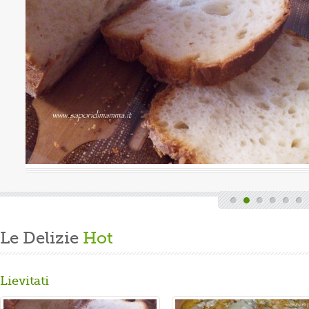
Valutazione media:
(0 / 5)
a, quindi finita la fatica del lavoro settimanale
de di casa, mi dedico alla mia grande passione.
re un panbrioche salutare per la ...
Le Delizie
Hot
Lievitati