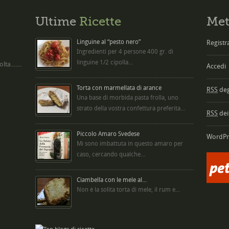
Ultime
Ricette
Met
Linguine al “pesto nero”
Registra
Ingredienti per 4 persone 400 gr. di
linguine 1/2 cipolla...
ta.......
Accedi
Torta con marmellata di arance
RSS
degl
Una base di morbida pasta frolla, uno
strato della vostra confettura preferita...
RSS
dei
Piccolo Amaro Svedese
WordPr
Mi sono imbattuta in questo amaro per
caso, cercando qualche...
Ciambella con le mele al...
Non è la solita torta di mele, il rum e...