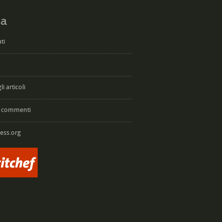
a
ti
i articoli
 commenti
ess.org