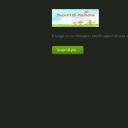
Il luogo in cui ritrovare i vecchi sapori di una vol
Scopri di più...