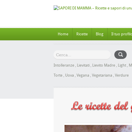
Home
Ricette
Blog
Il tuo profil
Intolleranze
,
Lievitati
,
Lievito Madre
,
Light
,
M
Torte
,
Uova
,
Vegana
,
Vegetariana
,
Verdure
ioche al Miele senza