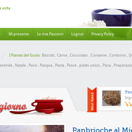
o
Mi presento
Le mie Passioni
Logout
Privacy Policy
I Pianeti del Gusto:
Biscotti
,
Carne
,
Cioccolato
,
Conserve
,
Contorno
,
Do
erende
,
Natale
,
Pane
,
Pasqua
,
Pasta
,
Pesce
,
piatto unico
,
Pizza
,
Preparazio
Tro
Ingr
Pizz