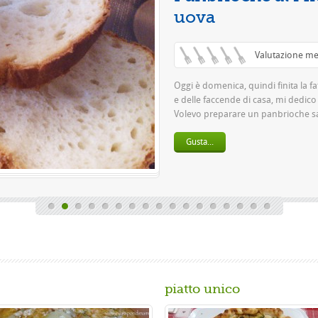
Questa è
pasta 500
birra o 1
Gusta.
piatto unico