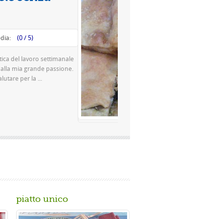
Valutazione media:
(0 / 5)
 una pizza famosissima a Napoli Ingredienti Per la
 g di farina rimacinata a pietra 0 10 g di lievito di
50 gr. di ...
..
piatto unico