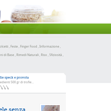
lcetti
,
Feste
,
Finger Food
,
Informazione
,
ni di Base
,
Rimedi Naturali
,
Riso
,
Sfiziosità
,
fie speck e provola
edienti 500 gr di trofie...
a con la scarola