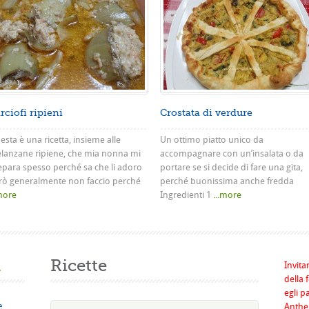
rciofi ripieni
Crostata di verdure
sta è una ricetta, insieme alle
Un ottimo piatto unico da
lanzane ripiene, che mia nonna mi
accompagnare con un’insalata o da
epara spesso perché sa che li adoro
portare se si decide di fare una gita,
rò generalmente non faccio perché
perché buonissima anche fredda
.more
Ingredienti 1
...more
a
Ricette
Invita
della 
egli p
e
Anthel