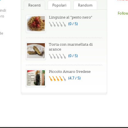
Recenti
Popolari
Random
indi
Follow
oro
Linguine al “pesto nero”
(0 / 5)
de
Torta con marmellata di
arance
(0 / 5)
Piccolo Amaro Svedese
(4.7 / 5)