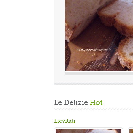
Valutazione media:
(0 / 5)
nica, quindi finita la fatica del lavoro settimanale
cende di casa, mi dedico alla mia grande passione.
arare un panbrioche salutare per la ...
Le Delizie
Hot
Lievitati