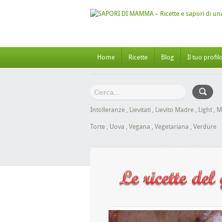
Home
Ricette
Blog
Il tuo profil
Intolleranze
,
Lievitati
,
Lievito Madre
,
Light
,
M
Torte
,
Uova
,
Vegana
,
Vegetariana
,
Verdure
nbrioche al Miele senza