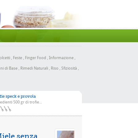
lcetti
,
Feste
,
Finger Food
,
Informazione
,
ni di Base
,
Rimedi Naturali
,
Riso
,
Sfiziosità
,
fie speck e provola
edienti 500 gr di trofie...
izza con la scarola