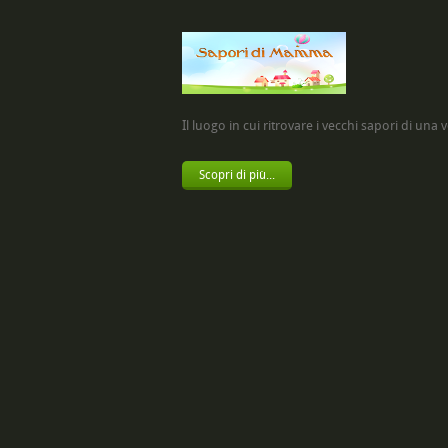
Il luogo in cui ritrovare i vecchi sapori di una vol
Scopri di più...