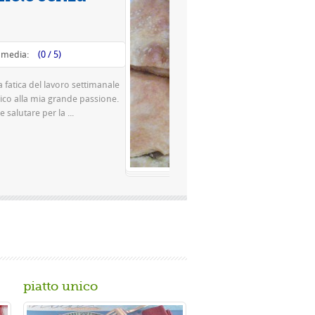
Valutazione media:
(0 / 5)
esta è una pizza famosissima a Napoli Ingredienti Per la
sta 500 g di farina rimacinata a pietra 0 10 g di lievito di
rra o 150 gr. di ...
Gusta...
piatto unico