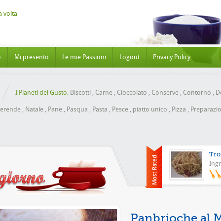
o
Mi presento
Le mie Passioni
Logout
Privacy Policy
I Pianeti del Gusto:
Biscotti
,
Carne
,
Cioccolato
,
Conserve
,
Contorno
,
Do
erende
,
Natale
,
Pane
,
Pasqua
,
Pasta
,
Pesce
,
piatto unico
,
Pizza
,
Preparazio
Tro
Ingr
P