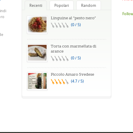
Recenti
Popolari
Random
indi
Follow
oro
Linguine al “pesto nero”
(0 / 5)
de
Torta con marmellata di
arance
(0 / 5)
Piccolo Amaro Svedese
(4.7 / 5)