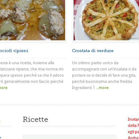
rciofi ripieni
Crostata di verdure
sta è una ricetta, insieme alle
Un ottimo piatto unico da
lanzane ripiene, che mia nonna mi
accompagnare con un’insalata o da
epara spesso perché sa che li adoro
portare se si decide di fare una gita,
rò generalmente non faccio perché
perché buonissima anche fredda
.more
Ingredienti 1
...more
a
Ricette
Invita
della 
egli p
e
Anthel