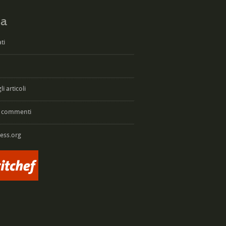
a
ti
i articoli
 commenti
ess.org