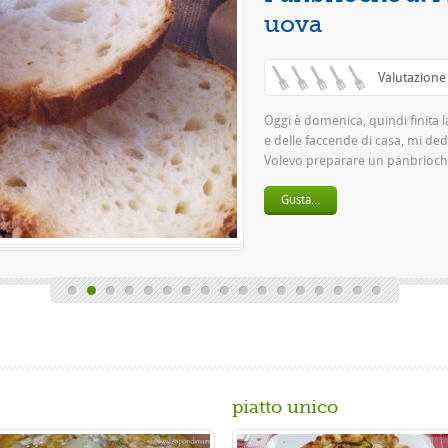
Qu
pa
bi
piatto unico