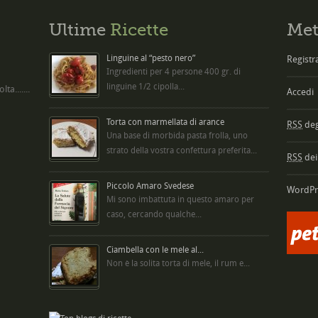
Ultime
Ricette
Met
Linguine al “pesto nero”
Registra
Ingredienti per 4 persone 400 gr. di
linguine 1/2 cipolla...
ta.......
Accedi
Torta con marmellata di arance
RSS
degl
Una base di morbida pasta frolla, uno
strato della vostra confettura preferita...
RSS
dei
Piccolo Amaro Svedese
WordPr
Mi sono imbattuta in questo amaro per
caso, cercando qualche...
Ciambella con le mele al...
Non è la solita torta di mele, il rum e...