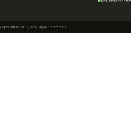
Copyright © 2012, Blog Saporidimamma.it