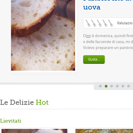
/ 5)
lavoro settimanale
 grande passione.
la ...
Le Delizie
Hot
Lievitati