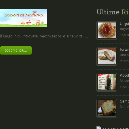
Ultime
Ri
Lingui
Ingred
lingui
Il luogo in cui ritrovare i vecchi sapori di una volta.......
Torta
Scopri di più...
Una b
strato
Picco
Mi so
caso,
Ciambe
Non è 