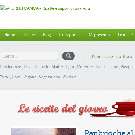
Home
Ricette
Blog
Il tuo profilo
Mi presento
Le mie Pa
I Pianeti del Gusto:
Biscott
Intolleranze
,
Lievitati
,
Lievito Madre
,
Light
,
Merende
,
Natale
,
Pane
,
Pasqua
Torte
,
Uova
,
Vegana
,
Vegetariana
,
Verdure
senza