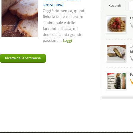
senza uova
Recenti
Oggi è domenica, quindi
finita la fatica del lavoro
L
settimanale e delle
faccende di casa, mi
dedico alla mia grande
passione....
Leggi
T
a
Ricetta della Settimana
P