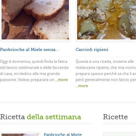
Panbrioche al Miele senza...
Carciofi ripieni
Oggi è domenica, quindi finita la fatica
Questa è una ricetta, insieme alle
del lavoro settimanale e delle faccende
melanzane ripiene, che mia nonn
di casa, mi dedico alla mia grande
prepara spesso perché sa che li a
passione. Volevo preparare un
...more
però generalmente non faccio pe
...more
Ricetta
della settimana
Ricette
Panbrioche al Miele