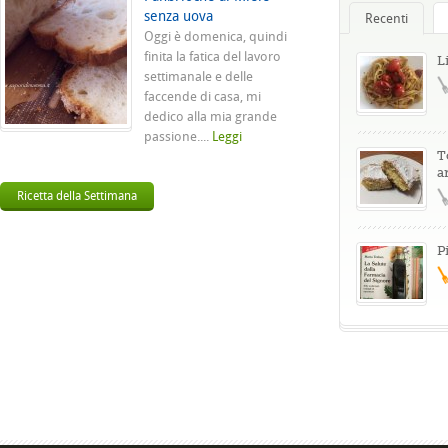
senza uova
Recenti
Oggi è domenica, quindi
finita la fatica del lavoro
L
settimanale e delle
faccende di casa, mi
dedico alla mia grande
passione....
Leggi
T
a
Ricetta della Settimana
P