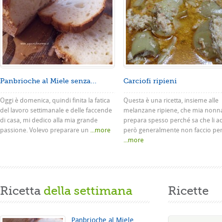
Panbrioche al Miele senza...
Carciofi ripieni
Oggi è domenica, quindi finita la fatica
Questa è una ricetta, insieme alle
del lavoro settimanale e delle faccende
melanzane ripiene, che mia nonn
di casa, mi dedico alla mia grande
prepara spesso perché sa che li a
passione. Volevo preparare un
...more
però generalmente non faccio pe
...more
Ricetta
della settimana
Ricette
Panbrioche al Miele