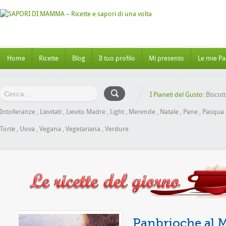
Home
Ricette
Blog
Il tuo profilo
Mi presento
Le mie Pa
I Pianeti del Gusto:
Biscott
Intolleranze
,
Lievitati
,
Lievito Madre
,
Light
,
Merende
,
Natale
,
Pane
,
Pasqua
Torte
,
Uova
,
Vegana
,
Vegetariana
,
Verdure
ele senza