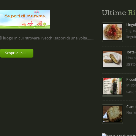
Ultime
Ri
Lingui
Ingred
lingui
Il luogo in cui ritrovare i vecchi sapori di una volta.......
Torta
Scopri di più...
Una b
strato
Picco
Mi so
caso,
Ciambe
Non è 