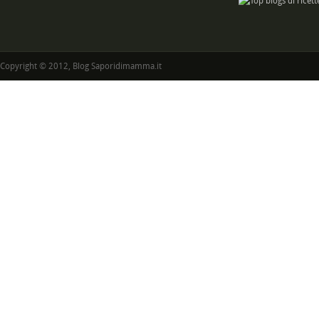
Copyright © 2012, Blog Saporidimamma.it