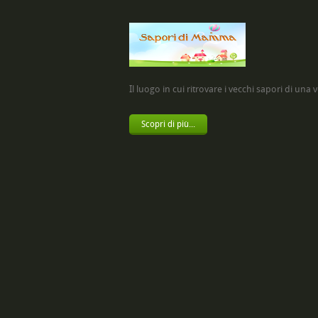
Il luogo in cui ritrovare i vecchi sapori di una vol
Scopri di più...