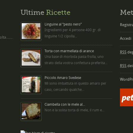
Ultime
Ricette
Met
Linguine al “pesto nero”
Registra
Ingredienti per 4 persone 400 gr. di
linguine 1/2 cipolla...
ta.......
Accedi
Torta con marmellata di arance
RSS
degl
Una base di morbida pasta frolla, uno
strato della vostra confettura preferita...
RSS
dei
Piccolo Amaro Svedese
WordPr
Mi sono imbattuta in questo amaro per
caso, cercando qualche...
Ciambella con le mele al...
Non è la solita torta di mele, il rum e...