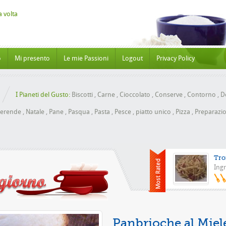
o
Mi presento
Le mie Passioni
Logout
Privacy Policy
I Pianeti del Gusto:
Biscotti
,
Carne
,
Cioccolato
,
Conserve
,
Contorno
,
Do
erende
,
Natale
,
Pane
,
Pasqua
,
Pasta
,
Pesce
,
piatto unico
,
Pizza
,
Preparazio
Tro
Ingr
Pizza co