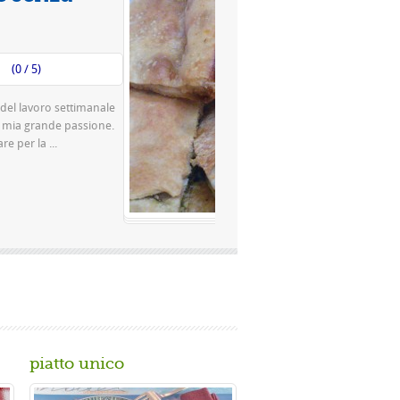
Valutazione media:
(0 / 5)
zza famosissima a Napoli Ingredienti Per la
rina rimacinata a pietra 0 10 g di lievito di
...
piatto unico