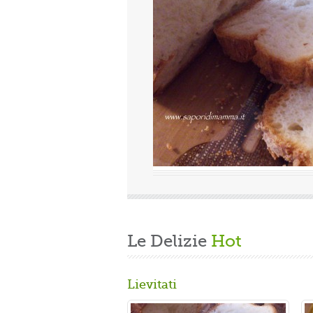
Valutazione media:
(0 / 5)
indi finita la fatica del lavoro settimanale
i casa, mi dedico alla mia grande passione.
 panbrioche salutare per la ...
Le Delizie
Hot
Lievitati