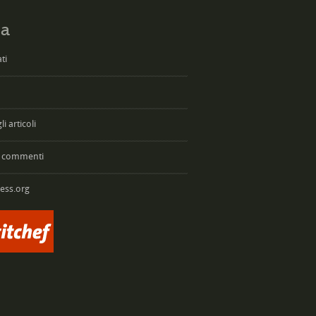
a
ti
i articoli
 commenti
ess.org