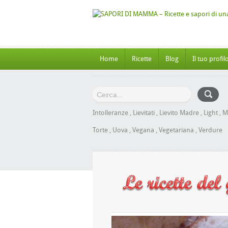
Home
Ricette
Blog
Il tuo profil
Intolleranze
,
Lievitati
,
Lievito Madre
,
Light
,
M
Torte
,
Uova
,
Vegana
,
Vegetariana
,
Verdure
he al Miele senza