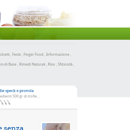
lcetti
,
Feste
,
Finger Food
,
Informazione
,
ni di Base
,
Rimedi Naturali
,
Riso
,
Sfiziosità
,
fie speck e provola
edienti 500 gr di trofie...
n la scarola