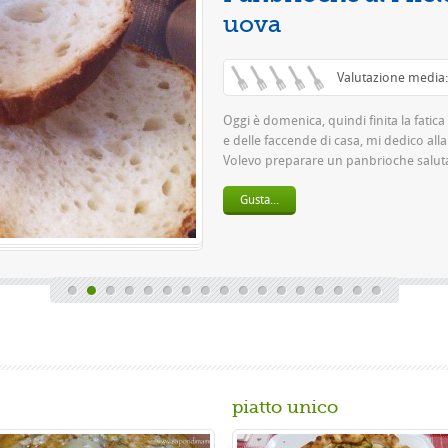
Questa è una pi
pasta 500 g di fa
birra o 150 gr. di 
Gusta...
piatto unico