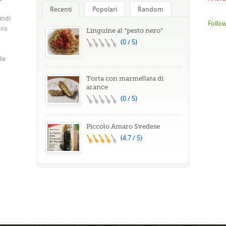
Recenti
Popolari
Random
indi
Follow
oro
Linguine al “pesto nero”
(0 / 5)
de
Torta con marmellata di
arance
(0 / 5)
Piccolo Amaro Svedese
(4.7 / 5)