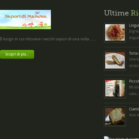
Ultime
Ri
Lingui
Ingred
lingui
Il luogo in cui ritrovare i vecchi sapori di una volta.......
Torta
Scopri di più...
Una b
strato
Picco
Mi so
caso,
Ciambe
Non è 