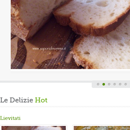
uova
Valutazione media:
(0 / 5)
Oggi è domenica, quindi finita la fatica del lavoro settimanale
e delle faccende di casa, mi dedico alla mia grande passione.
Volevo preparare un panbrioche salutare per la ...
Gusta...
Le Delizie
Hot
Lievitati