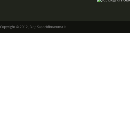
Copyright © 2012, Blog Saporidimamma.it