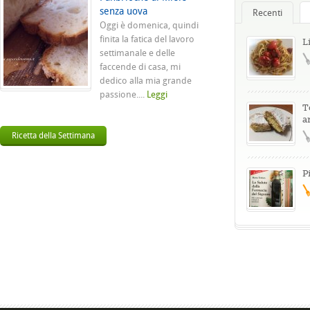
senza uova
Recenti
Oggi è domenica, quindi
finita la fatica del lavoro
L
settimanale e delle
faccende di casa, mi
dedico alla mia grande
passione....
Leggi
T
a
Ricetta della Settimana
P