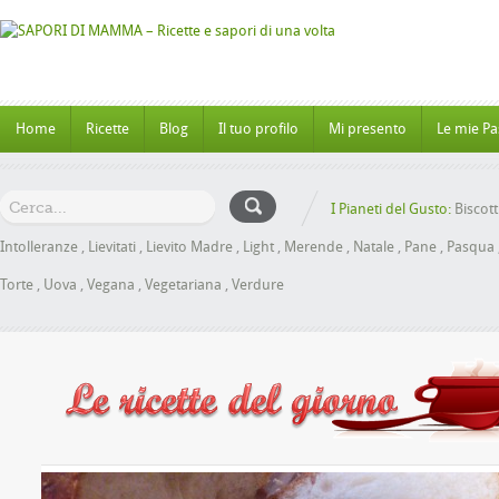
Home
Ricette
Blog
Il tuo profilo
Mi presento
Le mie Pa
I Pianeti del Gusto:
Biscott
Intolleranze
,
Lievitati
,
Lievito Madre
,
Light
,
Merende
,
Natale
,
Pane
,
Pasqua
Torte
,
Uova
,
Vegana
,
Vegetariana
,
Verdure
Panbrioche al Miele senza