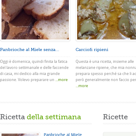
Panbrioche al Miele senza...
Carciofi ripieni
Oggi è domenica, quindi finita la fatica
Questa è una ricetta, insieme alle
del lavoro settimanale e delle faccende
melanzane ripiene, che mia nonn
di casa, mi dedico alla mia grande
prepara spesso perché sa che li a
passione. Volevo preparare un
...more
però generalmente non faccio pe
...more
Ricetta
della settimana
Ricette
Panbrioche al Miele