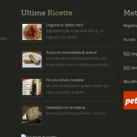
Ultime
Ricette
Met
Linguine al “pesto nero”
Registra
Ingredienti per 4 persone 400 gr. di
linguine 1/2 cipolla...
ta.......
Accedi
Torta con marmellata di arance
RSS
degl
Una base di morbida pasta frolla, uno
strato della vostra confettura preferita...
RSS
dei
Piccolo Amaro Svedese
WordPr
Mi sono imbattuta in questo amaro per
caso, cercando qualche...
Ciambella con le mele al...
Non è la solita torta di mele, il rum e...