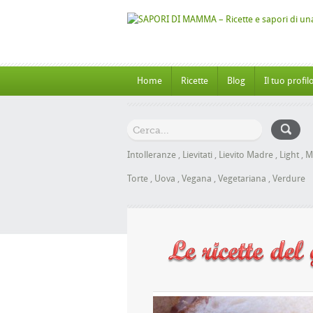
Home
Ricette
Blog
Il tuo profil
Intolleranze
,
Lievitati
,
Lievito Madre
,
Light
,
M
Torte
,
Uova
,
Vegana
,
Vegetariana
,
Verdure
 al Miele senza