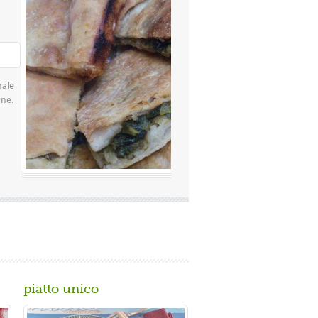
Valutazione media:
(0 / 5)
famosissima a Napoli Ingredienti Per la
 rimacinata a pietra 0 10 g di lievito di
piatto unico