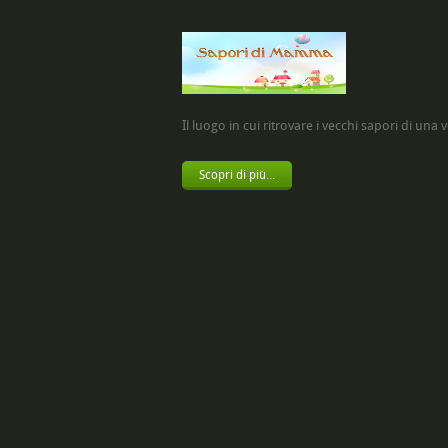
Il luogo in cui ritrovare i vecchi sapori di una vol
Scopri di più...