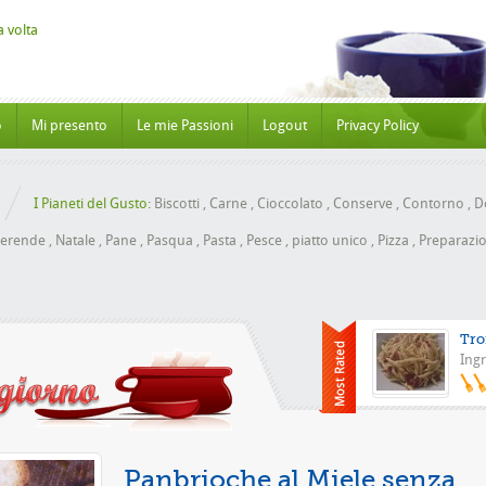
o
Mi presento
Le mie Passioni
Logout
Privacy Policy
I Pianeti del Gusto:
Biscotti
,
Carne
,
Cioccolato
,
Conserve
,
Contorno
,
Do
erende
,
Natale
,
Pane
,
Pasqua
,
Pasta
,
Pesce
,
piatto unico
,
Pizza
,
Preparazio
Tro
Ingr
Pizza con 