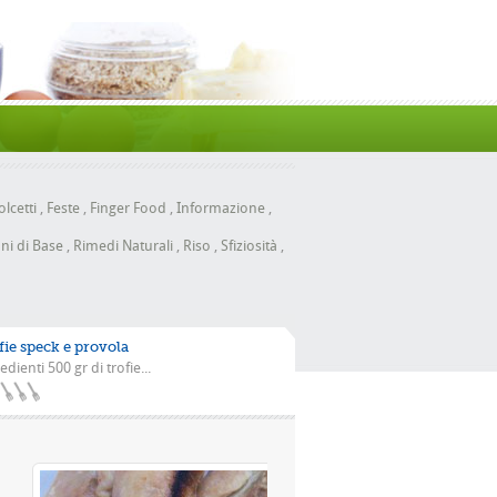
lcetti
,
Feste
,
Finger Food
,
Informazione
,
ni di Base
,
Rimedi Naturali
,
Riso
,
Sfiziosità
,
fie speck e provola
edienti 500 gr di trofie...
la scarola