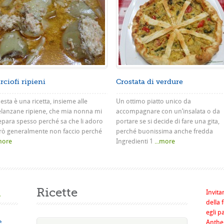
rciofi ripieni
Crostata di verdure
sta è una ricetta, insieme alle
Un ottimo piatto unico da
lanzane ripiene, che mia nonna mi
accompagnare con un’insalata o da
epara spesso perché sa che li adoro
portare se si decide di fare una gita,
rò generalmente non faccio perché
perché buonissima anche fredda
.more
Ingredienti 1
...more
a
Ricette
Invita
della 
egli p
e
Anthel