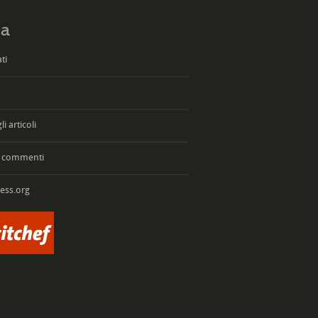
a
ti
i articoli
 commenti
ess.org