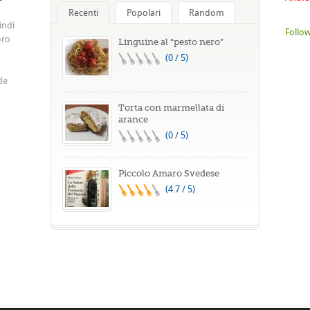
Recenti
Popolari
Random
indi
Follow
oro
Linguine al “pesto nero”
(0 / 5)
de
Torta con marmellata di
arance
(0 / 5)
Piccolo Amaro Svedese
(4.7 / 5)