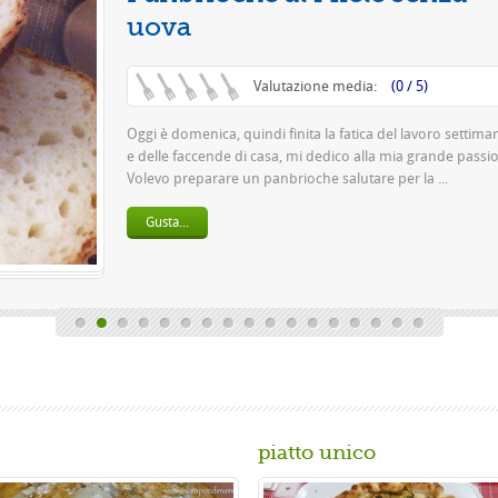
Questa è una pizza 
pasta 500 g di farina
birra o 150 gr. di ...
Gusta...
piatto unico