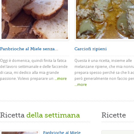
Panbrioche al Miele senza...
Carciofi ripieni
Oggi è domenica, quindi finita la fatica
Questa è una ricetta, insieme alle
del lavoro settimanale e delle faccende
melanzane ripiene, che mia nonn
di casa, mi dedico alla mia grande
prepara spesso perché sa che li a
passione. Volevo preparare un
...more
però generalmente non faccio pe
...more
Ricetta
della settimana
Ricette
Panbrioche al Miele