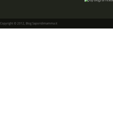
Copyright © 2012, Blog Saporidimamma.it