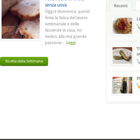
senza uova
Recenti
Oggi è domenica, quindi
finita la fatica del lavoro
L
settimanale e delle
faccende di casa, mi
dedico alla mia grande
passione....
Leggi
T
a
Ricetta della Settimana
P