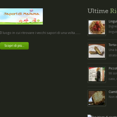
Ultime
Ri
Lingui
Ingred
lingui
Il luogo in cui ritrovare i vecchi sapori di una volta.......
Torta
Scopri di più...
Una b
strato
Picco
Mi so
caso,
Ciambe
Non è 