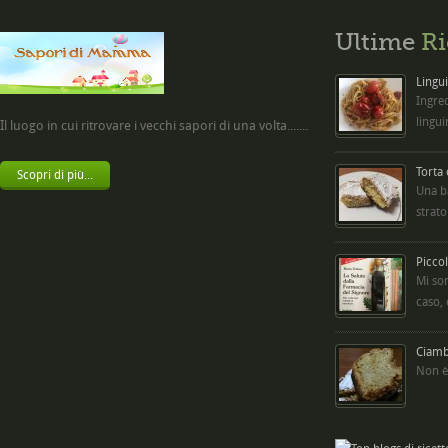
Ultime
Ri
Lingui
Ingred
lingui
Il luogo in cui ritrovare i vecchi sapori di una volta.......
Torta
Scopri di più...
Una b
strato
Picco
Mi so
caso,
Ciambe
Non è 