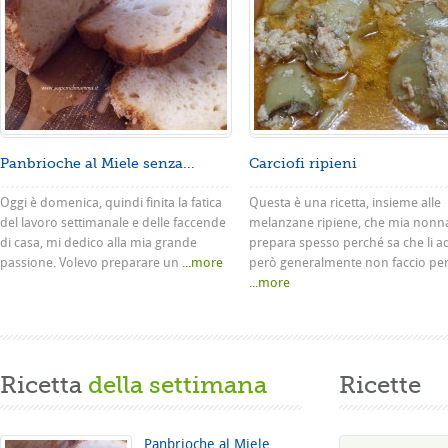
Panbrioche al Miele senza...
Carciofi ripieni
Oggi è domenica, quindi finita la fatica
Questa è una ricetta, insieme alle
del lavoro settimanale e delle faccende
melanzane ripiene, che mia nonn
di casa, mi dedico alla mia grande
prepara spesso perché sa che li a
passione. Volevo preparare un
...more
però generalmente non faccio pe
...more
Ricetta
della settimana
Ricette
Panbrioche al Miele