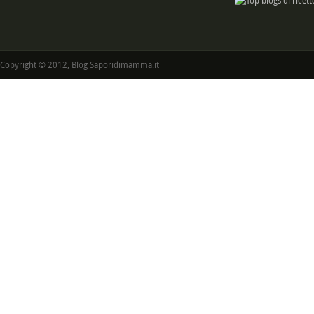
Copyright © 2012, Blog Saporidimamma.it