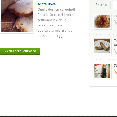
senza uova
Recenti
Oggi è domenica, quindi
finita la fatica del lavoro
L
settimanale e delle
faccende di casa, mi
dedico alla mia grande
passione....
Leggi
T
a
Ricetta della Settimana
P