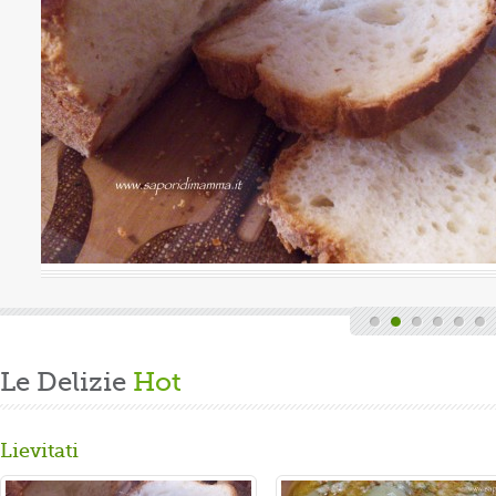
uova
Valutazione media:
(0 / 5)
Oggi è domenica, quindi finita la fatica del lavoro settimanale
e delle faccende di casa, mi dedico alla mia grande passione.
Volevo preparare un panbrioche salutare per la ...
Gusta...
Le Delizie
Hot
Lievitati