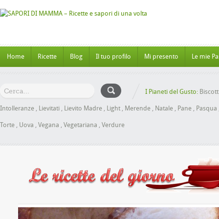
Home
Ricette
Blog
Il tuo profilo
Mi presento
Le mie Pa
I Pianeti del Gusto:
Biscott
Intolleranze
,
Lievitati
,
Lievito Madre
,
Light
,
Merende
,
Natale
,
Pane
,
Pasqua
Torte
,
Uova
,
Vegana
,
Vegetariana
,
Verdure
Panbrioche al Miele senza