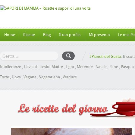
Home
Ricette
Blog
Il tuo profilo
Mi presento
Le mie Pa
I Pianeti del Gusto:
Biscott
Intolleranze
,
Lievitati
,
Lievito Madre
,
Light
,
Merende
,
Natale
,
Pane
,
Pasqua
Torte
,
Uova
,
Vegana
,
Vegetariana
,
Verdure
l Miele senza