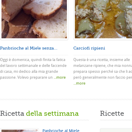
Panbrioche al Miele senza...
Carciofi ripieni
Oggi è domenica, quindi finita la fatica
Questa è una ricetta, insieme alle
del lavoro settimanale e delle faccende
melanzane ripiene, che mia nonn
di casa, mi dedico alla mia grande
prepara spesso perché sa che li a
passione. Volevo preparare un
...more
però generalmente non faccio pe
...more
Ricetta
della settimana
Ricette
Panbrioche al Miele