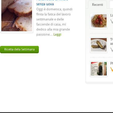
senza uova
Recenti
Oggi è domenica, quindi
finita la fatica del lavoro
L
settimanale e delle
faccende di casa, mi
dedico alla mia grande
passione....
Leggi
T
a
Ricetta della Settimana
P