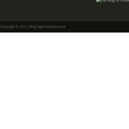
Copyright © 2012, Blog Saporidimamma.it