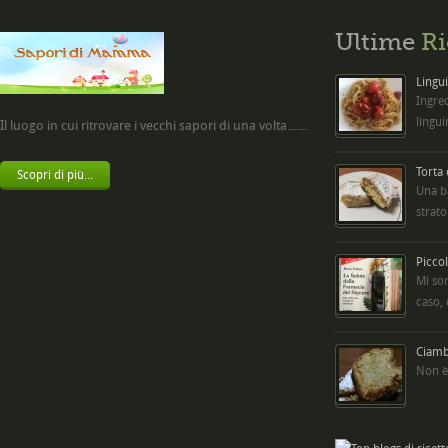
Ultime
Ri
Lingui
Ingred
lingui
Il luogo in cui ritrovare i vecchi sapori di una volta.......
Torta
Scopri di più...
Una b
strato
Picco
Mi so
caso,
Ciambe
Non è 