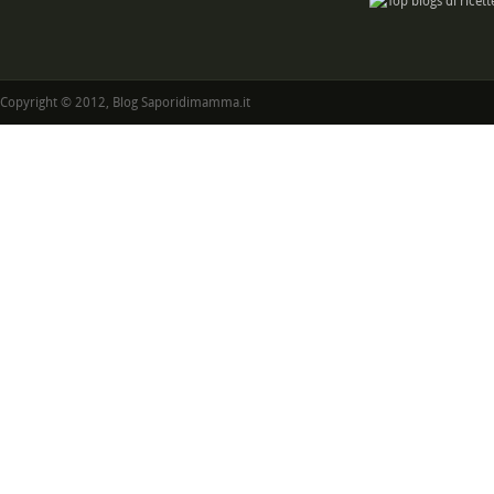
Copyright © 2012, Blog Saporidimamma.it