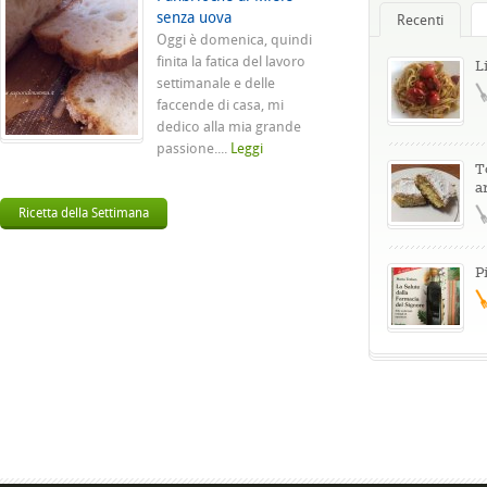
senza uova
Recenti
Oggi è domenica, quindi
finita la fatica del lavoro
L
settimanale e delle
faccende di casa, mi
dedico alla mia grande
passione....
Leggi
T
a
Ricetta della Settimana
P