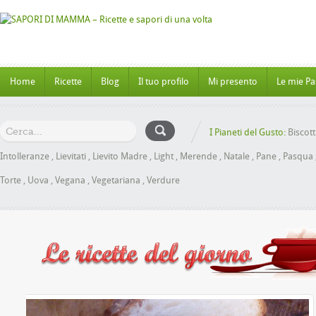
Home
Ricette
Blog
Il tuo profilo
Mi presento
Le mie Pa
I Pianeti del Gusto:
Biscott
Intolleranze
,
Lievitati
,
Lievito Madre
,
Light
,
Merende
,
Natale
,
Pane
,
Pasqua
Torte
,
Uova
,
Vegana
,
Vegetariana
,
Verdure
al Miele senza