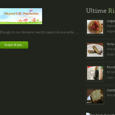
Ultime
Ri
Lingui
Ingred
lingui
Il luogo in cui ritrovare i vecchi sapori di una volta.......
Torta
Scopri di più...
Una b
strato
Picco
Mi so
caso,
Ciambe
Non è 