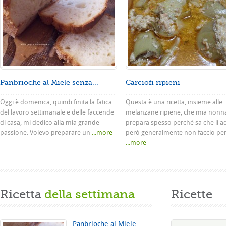
Panbrioche al Miele senza...
Carciofi ripieni
Oggi è domenica, quindi finita la fatica
Questa è una ricetta, insieme alle
del lavoro settimanale e delle faccende
melanzane ripiene, che mia nonn
di casa, mi dedico alla mia grande
prepara spesso perché sa che li a
passione. Volevo preparare un
...more
però generalmente non faccio pe
...more
Ricetta
della settimana
Ricette
Panbrioche al Miele