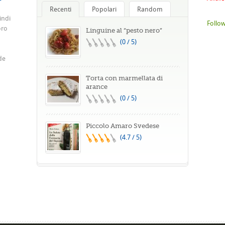
Recenti
Popolari
Random
indi
Follow
oro
Linguine al “pesto nero”
(0 / 5)
de
Torta con marmellata di
arance
(0 / 5)
Piccolo Amaro Svedese
(4.7 / 5)