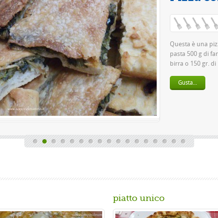
Va
Questa è una pizza fa
pasta 500 g di farina r
birra o 150 gr. di ...
Gusta...
piatto unico