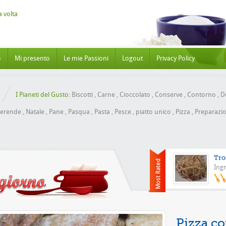
o
Mi presento
Le mie Passioni
Logout
Privacy Policy
I Pianeti del Gusto:
Biscotti
,
Carne
,
Cioccolato
,
Conserve
,
Contorno
,
Do
erende
,
Natale
,
Pane
,
Pasqua
,
Pasta
,
Pesce
,
piatto unico
,
Pizza
,
Preparazio
Tro
Ingr
Pizza con l