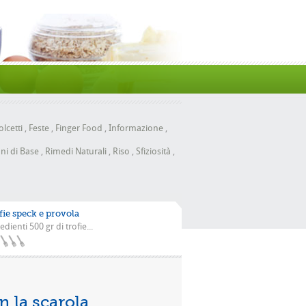
lcetti
,
Feste
,
Finger Food
,
Informazione
,
ni di Base
,
Rimedi Naturali
,
Riso
,
Sfiziosità
,
fie speck e provola
edienti 500 gr di trofie...
a scarola