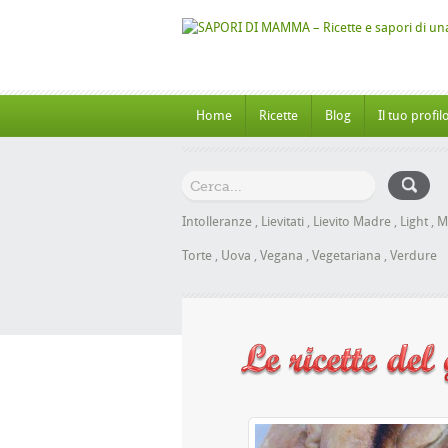
Home
Ricette
Blog
Il tuo profil
Intolleranze
,
Lievitati
,
Lievito Madre
,
Light
,
M
Torte
,
Uova
,
Vegana
,
Vegetariana
,
Verdure