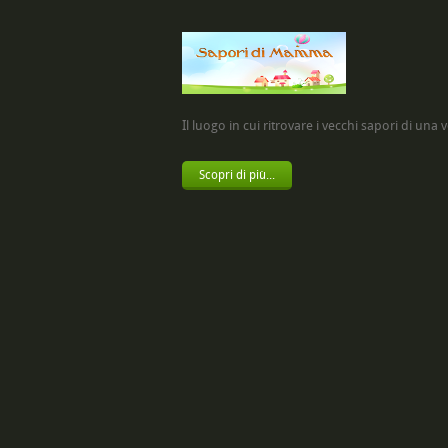
Il luogo in cui ritrovare i vecchi sapori di una vol
Scopri di più...