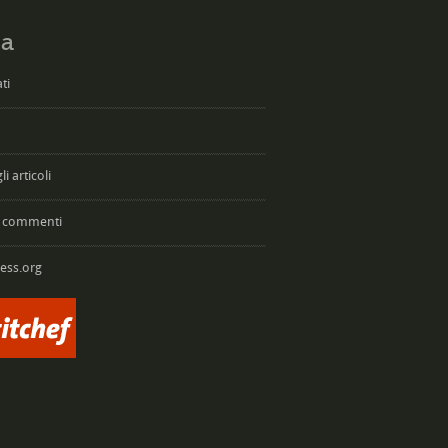
a
ti
i articoli
 commenti
ess.org