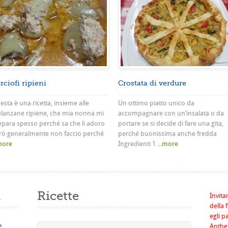
rciofi ripieni
Crostata di verdure
sta è una ricetta, insieme alle
Un ottimo piatto unico da
lanzane ripiene, che mia nonna mi
accompagnare con un’insalata o da
epara spesso perché sa che li adoro
portare se si decide di fare una gita,
rò generalmente non faccio perché
perché buonissima anche fredda
.more
Ingredienti 1
...more
a
Ricette
Invita
della 
egli p
e
Anthel