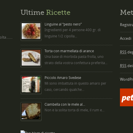
Ultime
Ricette
Met
Linguine al “pesto nero”
Registra
Ingredienti per 4 persone 400 gr. di
linguine 1/2 cipolla...
ta.......
Accedi
Torta con marmellata di arance
RSS
degl
Una base di morbida pasta frolla, uno
strato della vostra confettura preferita...
RSS
dei
Piccolo Amaro Svedese
WordPr
Mi sono imbattuta in questo amaro per
caso, cercando qualche...
Ciambella con le mele al...
Non è la solita torta di mele, il rum e...