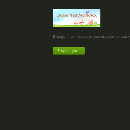
Il luogo in cui ritrovare i vecchi sapori di una vol
Scopri di più...