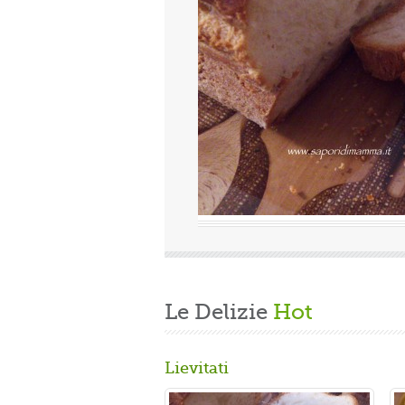
uova
Valutazione media:
(0 / 5)
Oggi è domenica, quindi finita la fatica del lavoro settimanale
e delle faccende di casa, mi dedico alla mia grande passione.
Volevo preparare un panbrioche salutare per la ...
Gusta...
Le Delizie
Hot
Lievitati