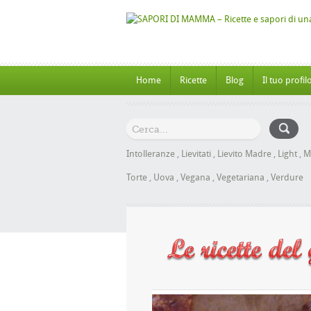
Home
Ricette
Blog
Il tuo profil
Intolleranze
,
Lievitati
,
Lievito Madre
,
Light
,
M
Torte
,
Uova
,
Vegana
,
Vegetariana
,
Verdure
Panbrioche al Miele senza