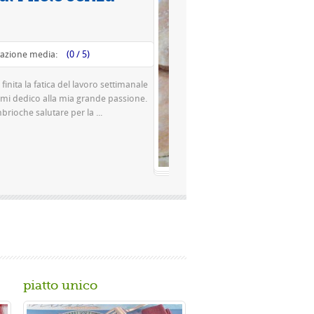
Valutazione media:
(0 / 5)
Questa è una pizza famosissima a Napoli Ingredienti Per la
pasta 500 g di farina rimacinata a pietra 0 10 g di lievito di
birra o 150 gr. di ...
Gusta...
piatto unico