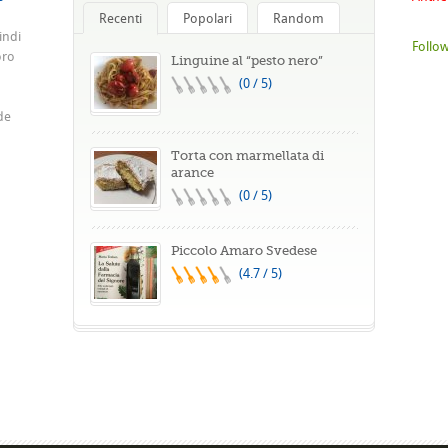
Recenti
Popolari
Random
indi
Follow
oro
Linguine al “pesto nero”
(0 / 5)
de
Torta con marmellata di
arance
(0 / 5)
Piccolo Amaro Svedese
(4.7 / 5)