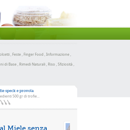
lcetti
,
Feste
,
Finger Food
,
Informazione
,
ni di Base
,
Rimedi Naturali
,
Riso
,
Sfiziosità
,
fie speck e provola
edienti 500 gr di trofie...
Pizza con la scarola