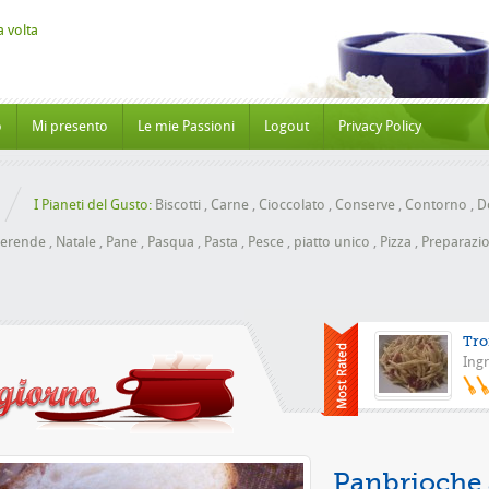
o
Mi presento
Le mie Passioni
Logout
Privacy Policy
I Pianeti del Gusto:
Biscotti
,
Carne
,
Cioccolato
,
Conserve
,
Contorno
,
Do
erende
,
Natale
,
Pane
,
Pasqua
,
Pasta
,
Pesce
,
piatto unico
,
Pizza
,
Preparazio
Tro
Ingr