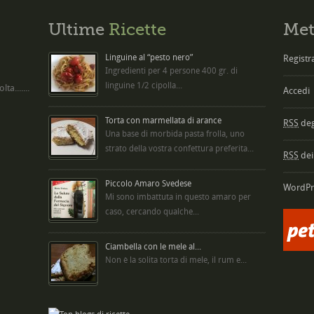
Ultime
Ricette
Met
Linguine al “pesto nero”
Registra
Ingredienti per 4 persone 400 gr. di
linguine 1/2 cipolla...
ta.......
Accedi
Torta con marmellata di arance
RSS
degl
Una base di morbida pasta frolla, uno
strato della vostra confettura preferita...
RSS
dei
Piccolo Amaro Svedese
WordPr
Mi sono imbattuta in questo amaro per
caso, cercando qualche...
Ciambella con le mele al...
Non è la solita torta di mele, il rum e...