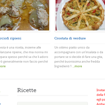
rciofi ripieni
Crostata di verdure
sta è una ricetta, insieme alle
Un ottimo piatto unico da
lanzane ripiene, che mia nonna mi
accompagnare con un’insalata o da
epara spesso perché sa che li adoro
portare se si decide di fare una gita,
rò generalmente non faccio perché
perché buonissima anche fredda
.more
Ingredienti 1
...more
a
Ricette
Invita
della 
egli p
e
Anthel