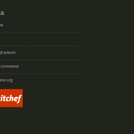
a
ti
i articoli
 commenti
ess.org