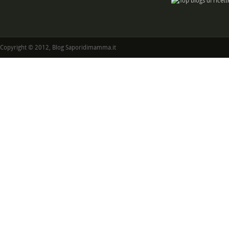
Copyright © 2012, Blog Saporidimamma.it