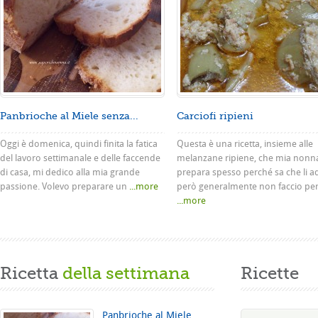
Panbrioche al Miele senza...
Carciofi ripieni
Oggi è domenica, quindi finita la fatica
Questa è una ricetta, insieme alle
del lavoro settimanale e delle faccende
melanzane ripiene, che mia nonn
di casa, mi dedico alla mia grande
prepara spesso perché sa che li a
passione. Volevo preparare un
...more
però generalmente non faccio pe
...more
Ricetta
della settimana
Ricette
Panbrioche al Miele