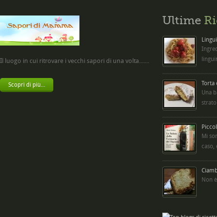
Ultime
Ri
Lingui
Ingred
lingui
Il luogo in cui ritrovare i vecchi sapori di una volta.......
Torta
Scopri di più...
Una b
strato
Picco
Mi so
caso,
Ciambe
Non è 