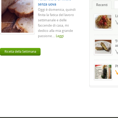
senza uova
Recenti
Oggi è domenica, quindi
finita la fatica del lavoro
L
settimanale e delle
faccende di casa, mi
dedico alla mia grande
passione....
Leggi
T
a
Ricetta della Settimana
P