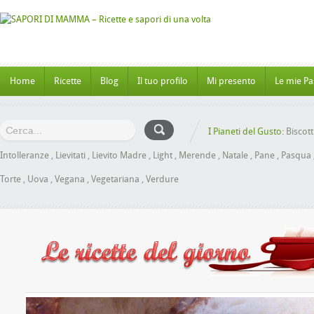
Home
Ricette
Blog
Il tuo profilo
Mi presento
Le mie Pa
I Pianeti del Gusto:
Biscott
Intolleranze
,
Lievitati
,
Lievito Madre
,
Light
,
Merende
,
Natale
,
Pane
,
Pasqua
Torte
,
Uova
,
Vegana
,
Vegetariana
,
Verdure
Panbrioche al Miele senza