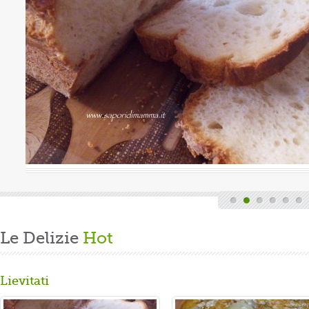
uova
Valutazione media:
(0 / 5)
Oggi è domenica, quindi finita la fatica del lavoro settimanale
e delle faccende di casa, mi dedico alla mia grande passione.
Volevo preparare un panbrioche salutare per la ...
Gusta...
Le Delizie
Hot
Lievitati