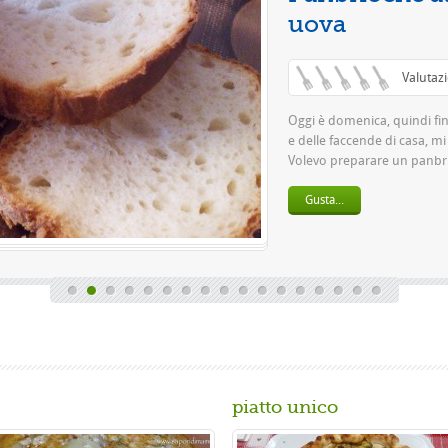
Qu
pa
bi
piatto unico