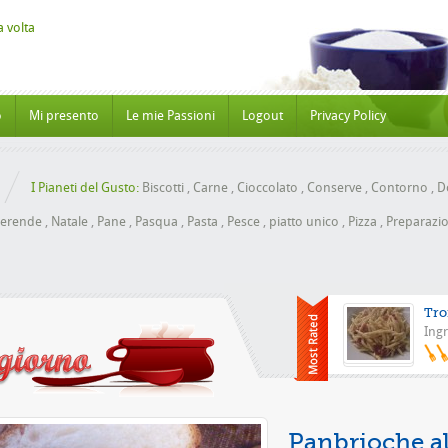
o
Mi presento
Le mie Passioni
Logout
Privacy Policy
I Pianeti del Gusto:
Biscotti
,
Carne
,
Cioccolato
,
Conserve
,
Contorno
,
Do
erende
,
Natale
,
Pane
,
Pasqua
,
Pasta
,
Pesce
,
piatto unico
,
Pizza
,
Preparazio
Tro
Ingr
P