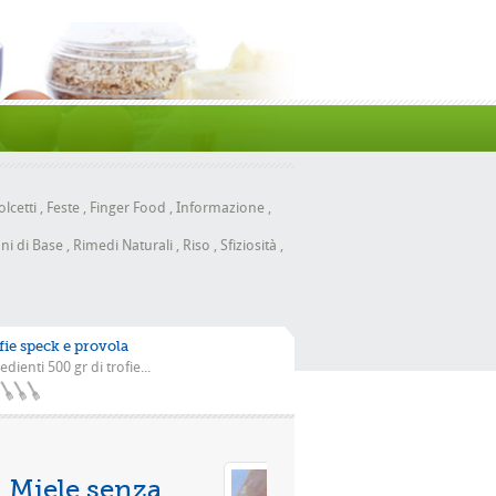
lcetti
,
Feste
,
Finger Food
,
Informazione
,
ni di Base
,
Rimedi Naturali
,
Riso
,
Sfiziosità
,
fie speck e provola
edienti 500 gr di trofie...
izza con la scarola