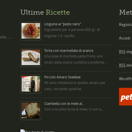
Ultime
Ricette
Met
Linguine al “pesto nero”
Registra
Ingredienti per 4 persone 400 gr. di
linguine 1/2 cipolla...
ta.......
Accedi
Torta con marmellata di arance
RSS
degl
Una base di morbida pasta frolla, uno
strato della vostra confettura preferita...
RSS
dei
Piccolo Amaro Svedese
WordPr
Mi sono imbattuta in questo amaro per
caso, cercando qualche...
Ciambella con le mele al...
Non è la solita torta di mele, il rum e...