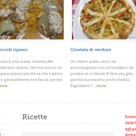
rciofi ripieni
Crostata di verdure
sta è una ricetta, insieme alle
Un ottimo piatto unico da
lanzane ripiene, che mia nonna mi
accompagnare con un’insalata o da
epara spesso perché sa che li adoro
portare se si decide di fare una gita,
rò generalmente non faccio perché
perché buonissima anche fredda
.more
Ingredienti 1
...more
a
Ricette
Invita
della 
egli p
e
Anthel