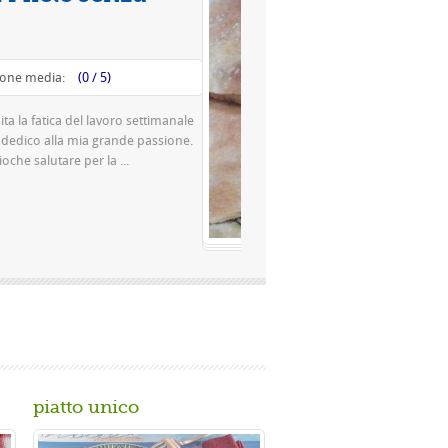
Valutazione media:
(0 / 5)
esta è una pizza famosissima a Napoli Ingredienti Per la
sta 500 g di farina rimacinata a pietra 0 10 g di lievito di
rra o 150 gr. di ...
Gusta...
piatto unico