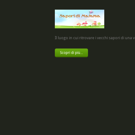
Il luogo in cui ritrovare i vecchi sapori di una vol
Scopri di più...