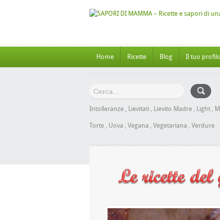
Home
Ricette
Blog
Il tuo profil
Intolleranze
,
Lievitati
,
Lievito Madre
,
Light
,
M
Torte
,
Uova
,
Vegana
,
Vegetariana
,
Verdure
nbrioche al Miele senza