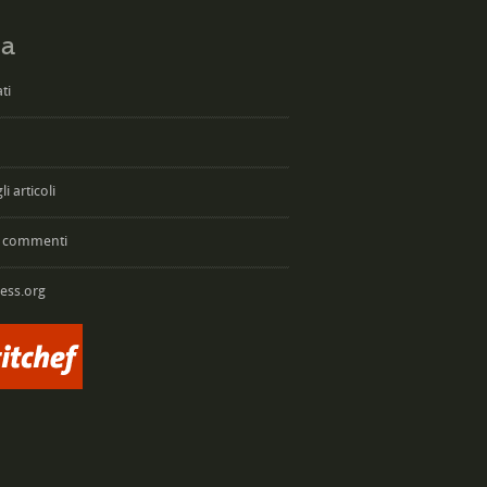
a
ti
i articoli
 commenti
ess.org